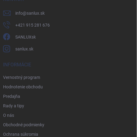
info
@
sanlux.sk
+421 915 281 676
SANLUXsk
sanlux.sk
INFORMÁCIE
Vernostný program
Hodnotenie obchodu
Predajňa
Rady a tipy
O nás
Obchodné podmienky
Ochrana súkromia