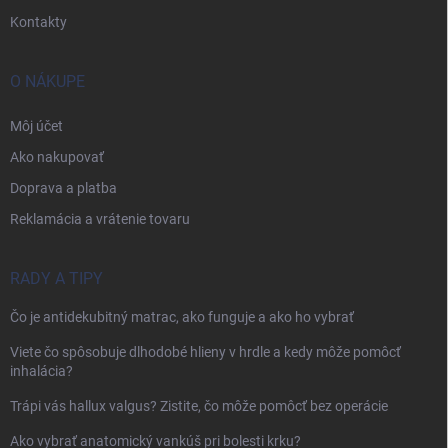
Kontakty
O NÁKUPE
Môj účet
Ako nakupovať
Doprava a platba
Reklamácia a vrátenie tovaru
RADY A TIPY
Čo je antidekubitný matrac, ako funguje a ako ho vybrať
Viete čo spôsobuje dlhodobé hlieny v hrdle a kedy môže pomôcť
inhalácia?
Trápi vás hallux valgus? Zistite, čo môže pomôcť bez operácie
Ako vybrať anatomický vankúš pri bolesti krku?