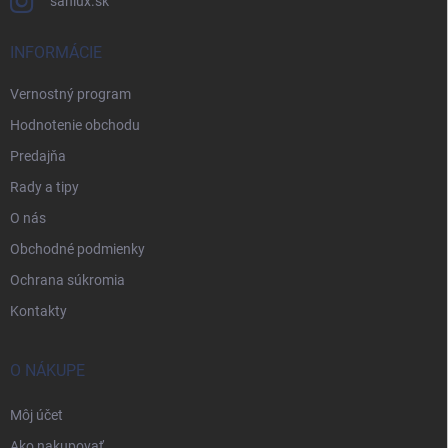
sanlux.sk
INFORMÁCIE
Vernostný program
Hodnotenie obchodu
Predajňa
Rady a tipy
O nás
Obchodné podmienky
Ochrana súkromia
Kontakty
O NÁKUPE
Môj účet
Ako nakupovať