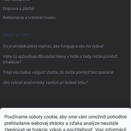
Doprava a platba
Reklamácia a vrátenie tovaru
RADY A TIPY
Čo je antidekubitný matrac, ako funguje a ako ho vybrať
Viete čo spôsobuje dlhodobé hlieny v hrdle a kedy môže pomôcť
inhalácia?
Trápi vás hallux valgus? Zistite, čo môže pomôcť bez operácie
Ako vybrať anatomický vankúš pri bolesti krku?
Používame súbory cookie, aby sme vám umožnili pohodlné
prehliadanie webovej stránky a vďaka analýze neustále
zlepšovali jej funkcie, výkon a použiteľnosť.
Viac informácií