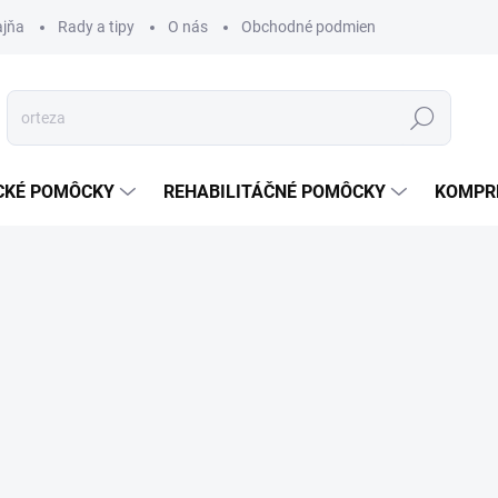
ajňa
Rady a tipy
O nás
Obchodné podmienky
Ochrana s
Hľadať
CKÉ POMÔCKY
REHABILITÁČNÉ POMÔCKY
KOMPR