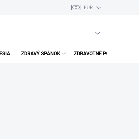
EUR
úkromia
Kontakty
PRÁZDNY KOŠÍK
NÁKUPNÝ
KOŠÍK
ESIA
ZDRAVÝ SPÁNOK
ZDRAVOTNÉ POTREBY