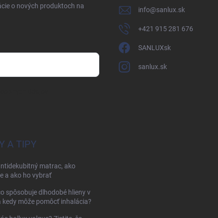
ácie o nových produktoch na
info
@
sanlux.sk
+421 915 281 676
SANLUXsk
sanlux.sk
osobných údajov
Y A TIPY
antidekubitný matrac, ako
e a ako ho vybrať
čo spôsobuje dlhodobé hlieny v
a kedy môže pomôcť inhalácia?