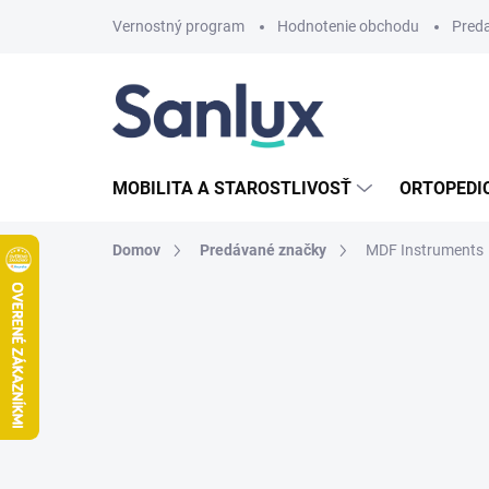
Prejsť
Vernostný program
Hodnotenie obchodu
Pred
na
obsah
MOBILITA A STAROSTLIVOSŤ
ORTOPEDI
Domov
Predávané značky
MDF Instruments