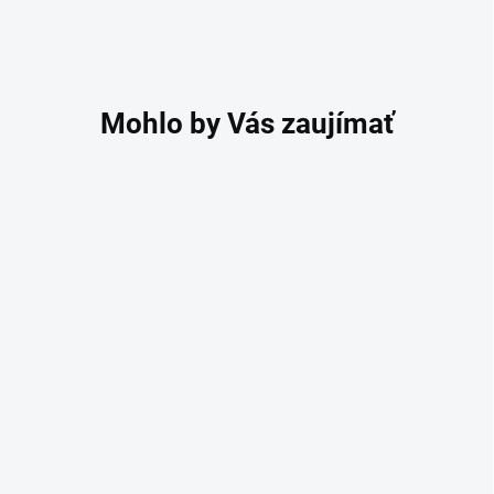
NÍZKA KLENBA
PRAVÁ KOŽA
RUČNE VYROBENÉ
Viva LOW ortopedické
vložky z hovädzej kože