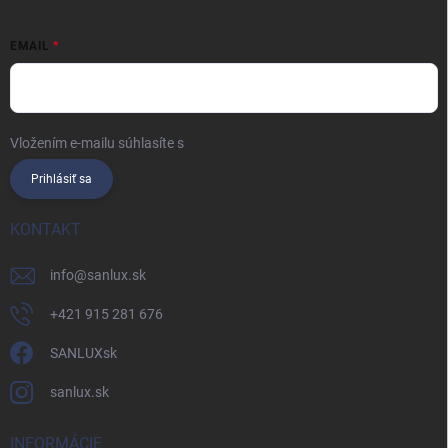
EMAIL
Vložením e-mailu súhlasíte s
podmienkami ochrany osobných údajov
Prihlásiť sa
KONTAKT
info
@
sanlux.sk
+421 915 281 676
SANLUXsk
sanlux.sk
INFORMÁCIE