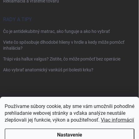
Reklamácia a vrátenie tovaru
RADY A TIPY
Čo je antidekubitný matrac, ako funguje a ako ho vybrať
Viete čo spôsobuje dlhodobé hlieny v hrdle a kedy môže pomôcť
inhalácia?
Trápi vás hallux valgus? Zistite, čo môže pomôcť bez operácie
Ako vybrať anatomický vankúš pri bolesti krku?
Používame súbory cookie, aby sme vám umožnili pohodlné
prehliadanie webovej stránky a vďaka analýze neustále
zlepšovali jej funkcie, výkon a použiteľnosť.
Viac informácií
Nastavenie