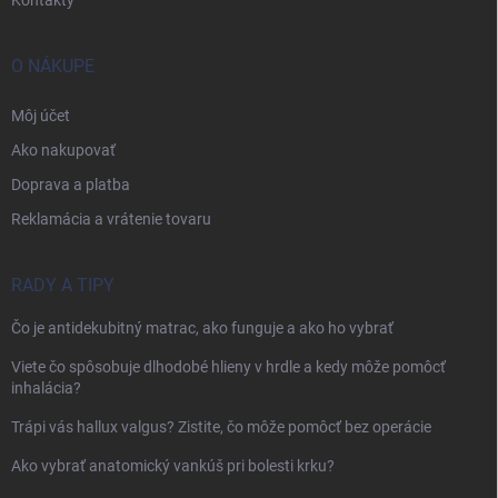
O NÁKUPE
Môj účet
Ako nakupovať
Doprava a platba
Reklamácia a vrátenie tovaru
RADY A TIPY
Čo je antidekubitný matrac, ako funguje a ako ho vybrať
Viete čo spôsobuje dlhodobé hlieny v hrdle a kedy môže pomôcť
inhalácia?
Trápi vás hallux valgus? Zistite, čo môže pomôcť bez operácie
Ako vybrať anatomický vankúš pri bolesti krku?