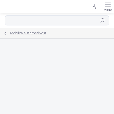
Prejsť
na
obsah
Hľadať
Mobilita a starostlivosť