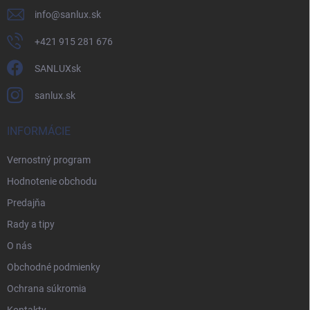
info
@
sanlux.sk
+421 915 281 676
SANLUXsk
sanlux.sk
INFORMÁCIE
Vernostný program
Hodnotenie obchodu
Predajňa
Rady a tipy
O nás
Obchodné podmienky
Ochrana súkromia
Kontakty