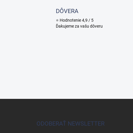
DÔVERA
⭐ Hodnotenie 4,9 / 5
Ďakujeme za vašu dôveru
Z
á
p
ä
ODOBERAŤ NEWSLETTER
t