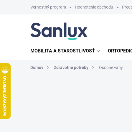
Prejsť
Vernostný program
Hodnotenie obchodu
Pred
na
obsah
MOBILITA A STAROSTLIVOSŤ
ORTOPEDI
Domov
Zdravotné potreby
Osobné váhy