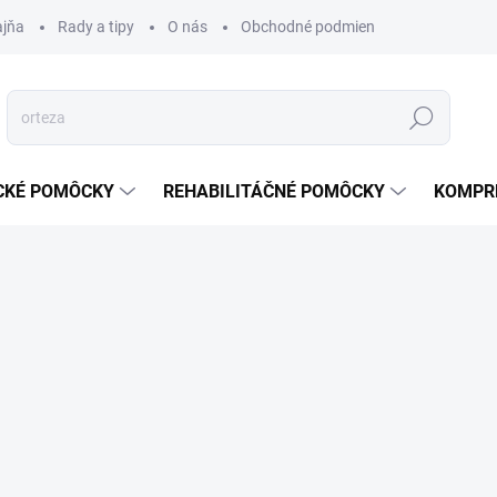
ajňa
Rady a tipy
O nás
Obchodné podmienky
Ochrana s
Hľadať
CKÉ POMÔCKY
REHABILITÁČNÉ POMÔCKY
KOMPR