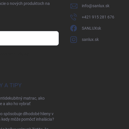
ácie o nových produktoch na
info
@
sanlux.sk
+421 915 281 676
SANLUXsk
sanlux.sk
osobných údajov
Y A TIPY
antidekubitný matrac, ako
e a ako ho vybrať
čo spôsobuje dlhodobé hlieny v
a kedy môže pomôcť inhalácia?