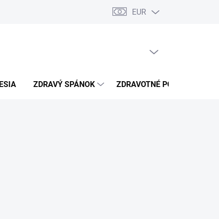
EUR
úkromia
Kontakty
PRÁZDNY KOŠÍK
NÁKUPNÝ
KOŠÍK
ESIA
ZDRAVÝ SPÁNOK
ZDRAVOTNÉ POTREBY