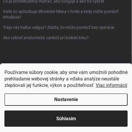
Čo je antidekubitný matrac, ako funguje a ako ho vybrať
Viete čo spôsobuje dlhodobé hlieny v hrdle a kedy môže pomôcť
inhalácia?
Trápi vás hallux valgus? Zistite, čo môže pomôcť bez operácie
Ako vybrať anatomický vankúš pri bolesti krku?
Používame súbory cookie, aby sme vám umožnili pohodlné
prehliadanie webovej stránky a vďaka analýze neustále
zlepšovali jej funkcie, výkon a použiteľnosť.
Viac informácií
Nastavenie
Copyright 2026
Sanlux.sk
. Všetky práva vyhradené.
Súhlasím
Vytvoril Shoptet