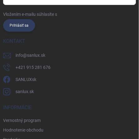
Vložením e-mailu súhlasíte s
podmienkami ochrany osobných údajov
Prihlásiť sa
KONTAKT
info
@
sanlux.sk
+421 915 281 676
SANLUXsk
sanlux.sk
INFORMÁCIE
Vernostný program
Hodnotenie obchodu