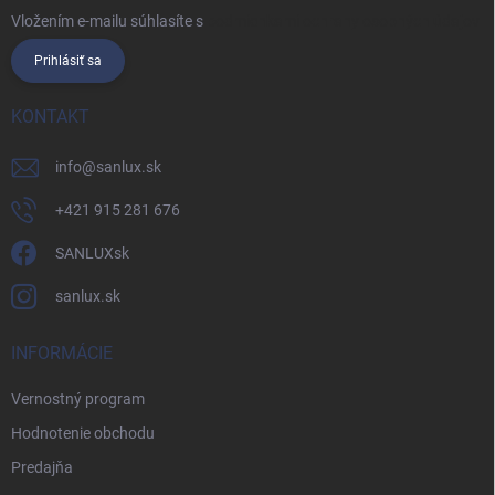
Vložením e-mailu súhlasíte s
podmienkami ochrany osobných údajov
Prihlásiť sa
KONTAKT
info
@
sanlux.sk
+421 915 281 676
SANLUXsk
sanlux.sk
INFORMÁCIE
Vernostný program
Hodnotenie obchodu
Predajňa