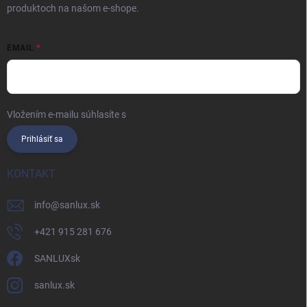
produktoch na našom e-shope.
EMAIL
Vložením e-mailu súhlasíte s
podmienkami ochrany osobných údajov
Prihlásiť sa
KONTAKT
info
@
sanlux.sk
+421 915 281 676
SANLUXsk
sanlux.sk