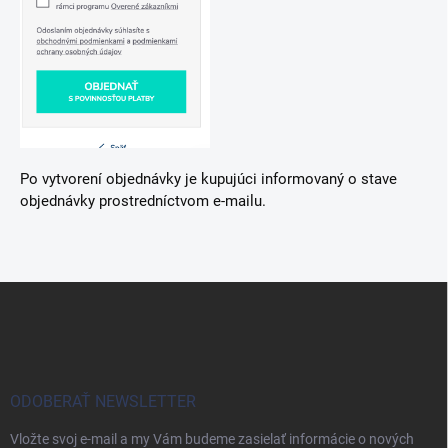
Po vytvorení objednávky je kupujúci informovaný o stave
objednávky prostredníctvom e-mailu.
Z
á
p
ä
t
i
ODOBERAŤ NEWSLETTER
e
Vložte svoj e-mail a my Vám budeme zasielať informácie o nových