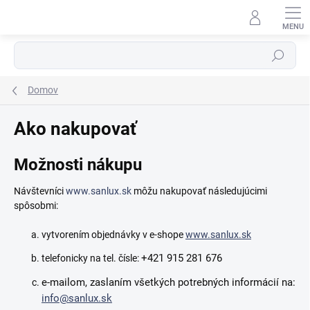
Prejsť
na
obsah
Hľadať
Domov
Ako nakupovať
Možnosti nákupu
Návštevníci
www.sanlux.sk
môžu nakupovať následujúcimi
spôsobmi:
vytvorením objednávky v e-shope
www.sanlux.sk
+421 915 281 676
telefonicky na tel. čísle:
e-mailom, zaslaním všetkých potrebných informácií na:
info@sanlux.sk