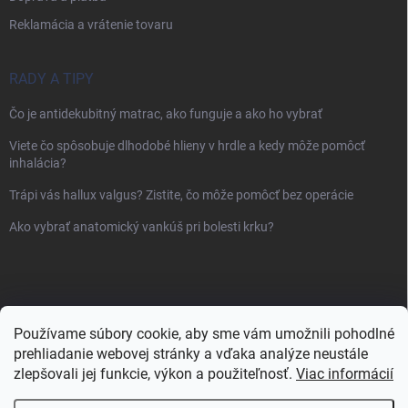
Reklamácia a vrátenie tovaru
RADY A TIPY
Čo je antidekubitný matrac, ako funguje a ako ho vybrať
Viete čo spôsobuje dlhodobé hlieny v hrdle a kedy môže pomôcť
inhalácia?
Trápi vás hallux valgus? Zistite, čo môže pomôcť bez operácie
Ako vybrať anatomický vankúš pri bolesti krku?
Používame súbory cookie, aby sme vám umožnili pohodlné
prehliadanie webovej stránky a vďaka analýze neustále
zlepšovali jej funkcie, výkon a použiteľnosť.
Viac informácií