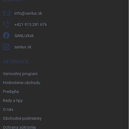
KONTAKT
info
@
sanlux.sk
+421 915 281 676
SANLUXsk
sanlux.sk
INFORMÁCIE
Vernostný program
Hodnotenie obchodu
Predajňa
Rady a tipy
O nás
Obchodné podmienky
Ochrana súkromia