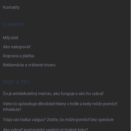
Kontakty
O NÁKUPE
Môj účet
Ako nakupovať
Doprava a platba
Reklamácia a vrátenie tovaru
RADY A TIPY
Čo je antidekubitný matrac, ako funguje a ako ho vybrať
Viete čo spôsobuje dlhodobé hlieny v hrdle a kedy môže pomôcť
inhalácia?
Trápi vás hallux valgus? Zistite, čo môže pomôcť bez operácie
Ako vybrať anatomický vankúš pri bolesti krku?