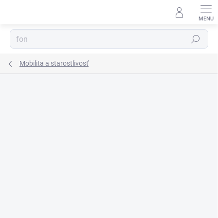
Prejsť
na
obsah
Hľadať
Mobilita a starostlivosť