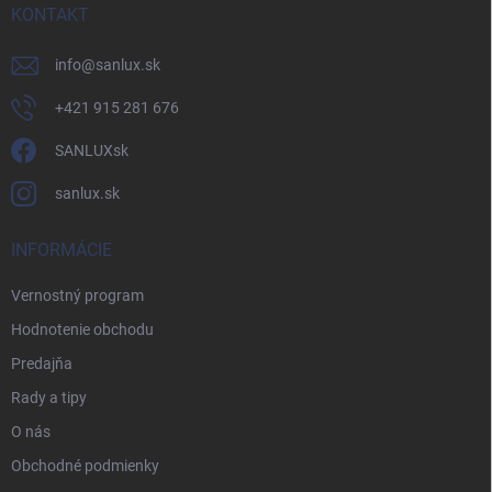
KONTAKT
info
@
sanlux.sk
+421 915 281 676
SANLUXsk
sanlux.sk
INFORMÁCIE
Vernostný program
Hodnotenie obchodu
Predajňa
Rady a tipy
O nás
Obchodné podmienky