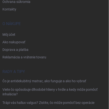
Ochrana súkromia
Kontakty
O NÁKUPE
Môj účet
Ako nakupovať
Doprava a platba
Reklamácia a vrátenie tovaru
RADY A TIPY
Čo je antidekubitný matrac, ako funguje a ako ho vybrať
Viete čo spôsobuje dlhodobé hlieny v hrdle a kedy môže pomôcť
inhalácia?
Trápi vás hallux valgus? Zistite, čo môže pomôcť bez operácie