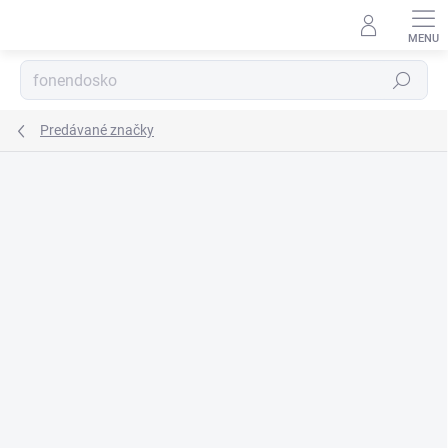
Prejsť
na
obsah
Hľadať
Predávané značky