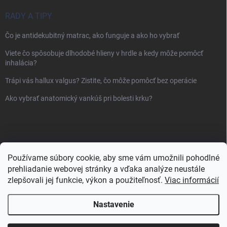
RADY A TIPY
Čo je antidekubitný matrac, ako funguje a ako ho vybrať
Viete čo spôsobuje dlhodobé hlieny v hrdle a kedy môže pomôcť
inhalácia?
Trápi vás hallux valgus? Zistite, čo môže pomôcť bez operácie
Ako vybrať anatomický vankúš pri bolesti krku?
Používame súbory cookie, aby sme vám umožnili pohodlné
prehliadanie webovej stránky a vďaka analýze neustále
zlepšovali jej funkcie, výkon a použiteľnosť.
Viac informácií
Nastavenie