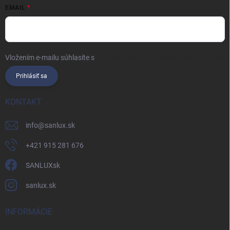
EMAIL
Vložením e-mailu súhlasíte s
podmienkami ochrany osobných údajov
Prihlásiť sa
KONTAKT
info
@
sanlux.sk
+421 915 281 676
SANLUXsk
sanlux.sk
INFORMÁCIE