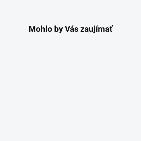
NÍZKA KLENBA
PRAVÁ KOŽA
RUČNE VYROBENÉ
Viva LOW ortopedické
vložky z hovädzej kože