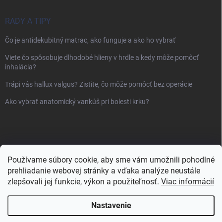
RADY A TIPY
Čo je antidekubitný matrac, ako funguje a ako ho vybrať
Viete čo spôsobuje dlhodobé hlieny v hrdle a kedy môže pomôcť
inhalácia?
Trápi vás hallux valgus? Zistite, čo môže pomôcť bez operácie
Ako vybrať anatomický vankúš pri bolesti krku?
Používame súbory cookie, aby sme vám umožnili pohodlné
prehliadanie webovej stránky a vďaka analýze neustále
zlepšovali jej funkcie, výkon a použiteľnosť.
Viac informácií
Nastavenie