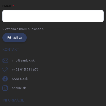
EMAIL
Vložením e-mailu súhlasíte s
podmienkami ochrany osobných údajov
Prihlásiť sa
KONTAKT
info
@
sanlux.sk
+421 915 281 676
SANLUXsk
sanlux.sk
INFORMÁCIE