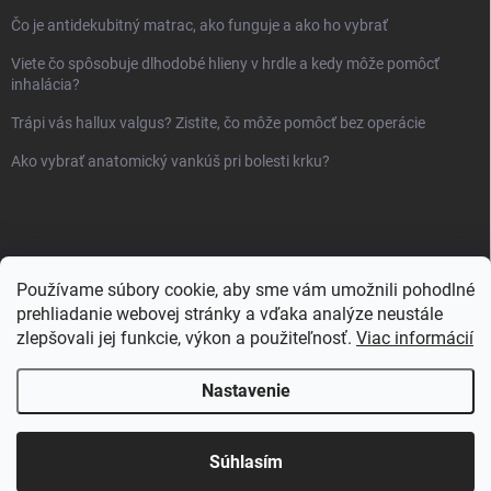
Čo je antidekubitný matrac, ako funguje a ako ho vybrať
Viete čo spôsobuje dlhodobé hlieny v hrdle a kedy môže pomôcť
inhalácia?
Trápi vás hallux valgus? Zistite, čo môže pomôcť bez operácie
Ako vybrať anatomický vankúš pri bolesti krku?
Používame súbory cookie, aby sme vám umožnili pohodlné
prehliadanie webovej stránky a vďaka analýze neustále
zlepšovali jej funkcie, výkon a použiteľnosť.
Viac informácií
Nastavenie
Copyright 2026
Sanlux.sk
. Všetky práva vyhradené.
Súhlasím
Vytvoril Shoptet