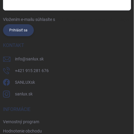
Vložením e-mailu súhlasíte s
podmienkami ochrany osobných údajov
Prihlásiť sa
KONTAKT
info
@
sanlux.sk
+421 915 281 676
SANLUXsk
sanlux.sk
INFORMÁCIE
Vernostný program
Hodnotenie obchodu