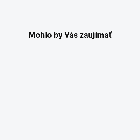
NÍZKA KLENBA
PRAVÁ KOŽA
RUČNE VYROBENÉ
Viva LOW ortopedické
vložky z hovädzej kože