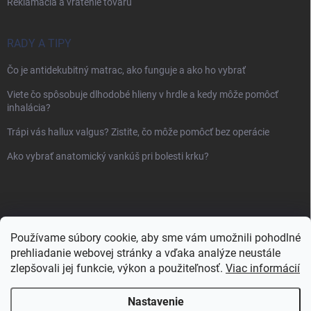
Reklamácia a vrátenie tovaru
RADY A TIPY
Čo je antidekubitný matrac, ako funguje a ako ho vybrať
Viete čo spôsobuje dlhodobé hlieny v hrdle a kedy môže pomôcť
inhalácia?
Trápi vás hallux valgus? Zistite, čo môže pomôcť bez operácie
Ako vybrať anatomický vankúš pri bolesti krku?
Používame súbory cookie, aby sme vám umožnili pohodlné
prehliadanie webovej stránky a vďaka analýze neustále
zlepšovali jej funkcie, výkon a použiteľnosť.
Viac informácií
Nastavenie