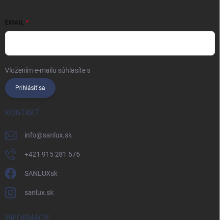
EMAIL
Vložením e-mailu súhlasíte s
podmienkami ochrany osobných údajov
Prihlásiť sa
KONTAKT
info
@
sanlux.sk
+421 915 281 676
SANLUXsk
sanlux.sk
INFORMÁCIE