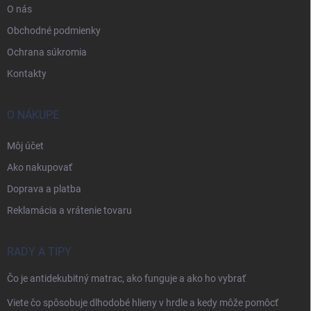
O nás
Obchodné podmienky
Ochrana súkromia
Kontakty
O NÁKUPE
Môj účet
Ako nakupovať
Doprava a platba
Reklamácia a vrátenie tovaru
RADY A TIPY
Čo je antidekubitný matrac, ako funguje a ako ho vybrať
Viete čo spôsobuje dlhodobé hlieny v hrdle a kedy môže pomôcť