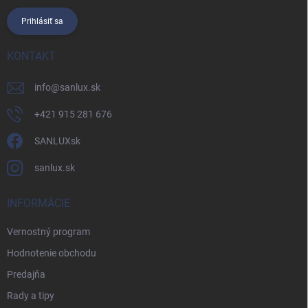
Prihlásiť sa
KONTAKT
info
@
sanlux.sk
+421 915 281 676
SANLUXsk
sanlux.sk
INFORMÁCIE
Vernostný program
Hodnotenie obchodu
Predajňa
Rady a tipy