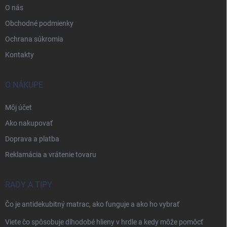
O nás
Obchodné podmienky
Ochrana súkromia
Kontakty
O NÁKUPE
Môj účet
Ako nakupovať
Doprava a platba
Reklamácia a vrátenie tovaru
RADY A TIPY
Čo je antidekubitný matrac, ako funguje a ako ho vybrať
Viete čo spôsobuje dlhodobé hlieny v hrdle a kedy môže pomôcť