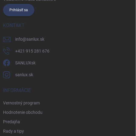
Prihlásiť sa
KONTAKT
info
@
sanlux.sk
+421 915 281 676
SANLUXsk
sanlux.sk
INFORMÁCIE
Vernostný program
Hodnotenie obchodu
Predajňa
Rady a tipy