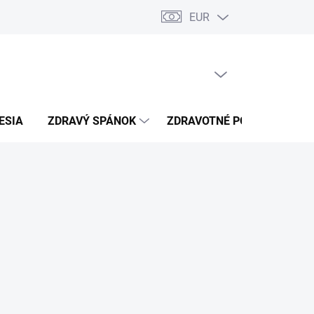
EUR
úkromia
Kontakty
PRÁZDNY KOŠÍK
NÁKUPNÝ
KOŠÍK
ESIA
ZDRAVÝ SPÁNOK
ZDRAVOTNÉ POTREBY