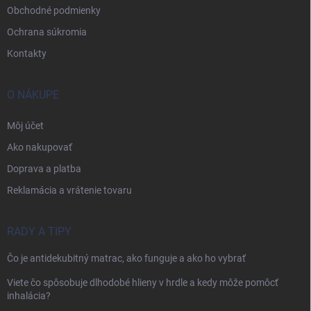
Obchodné podmienky
Ochrana súkromia
Kontakty
O NÁKUPE
Môj účet
Ako nakupovať
Doprava a platba
Reklamácia a vrátenie tovaru
RADY A TIPY
Čo je antidekubitný matrac, ako funguje a ako ho vybrať
Viete čo spôsobuje dlhodobé hlieny v hrdle a kedy môže pomôcť
inhalácia?