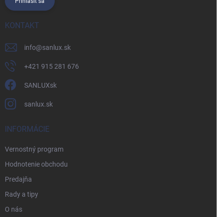
Prihlásiť sa
KONTAKT
info
@
sanlux.sk
+421 915 281 676
SANLUXsk
sanlux.sk
INFORMÁCIE
Vernostný program
Hodnotenie obchodu
Predajňa
Rady a tipy
O nás