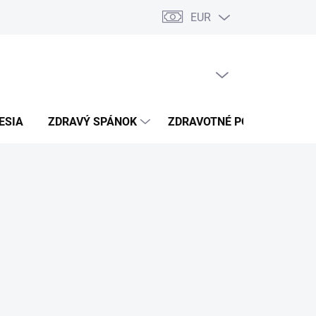
EUR
úkromia
Kontakty
PRÁZDNY KOŠÍK
NÁKUPNÝ
KOŠÍK
ESIA
ZDRAVÝ SPÁNOK
ZDRAVOTNÉ POTREBY