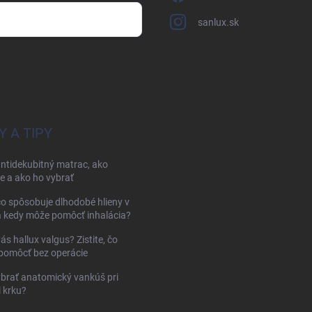
sanlux.sk
osobných údajov
Y A TIPY
antidekubitný matrac, ako
e a ako ho vybrať
čo spôsobuje dlhodobé hlieny v
a kedy môže pomôcť inhalácia?
vás hallux valgus? Zistite, čo
pomôcť bez operácie
brať anatomický vankúš pri
i krku?