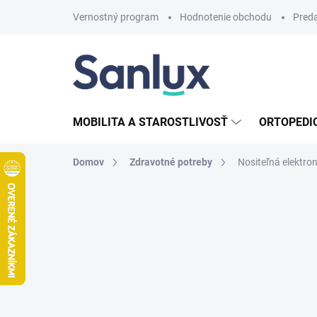
Prejsť
Vernostný program
Hodnotenie obchodu
Pred
na
obsah
MOBILITA A STAROSTLIVOSŤ
ORTOPEDI
Domov
Zdravotné potreby
Nositeľná elektro