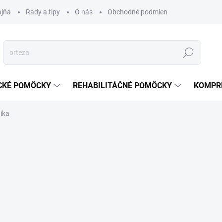
ajňa
Rady a tipy
O nás
Obchodné podmienky
Ochrana s
Hľadať
CKÉ POMÔCKY
REHABILITÁČNÉ POMÔCKY
KOMPR
nika