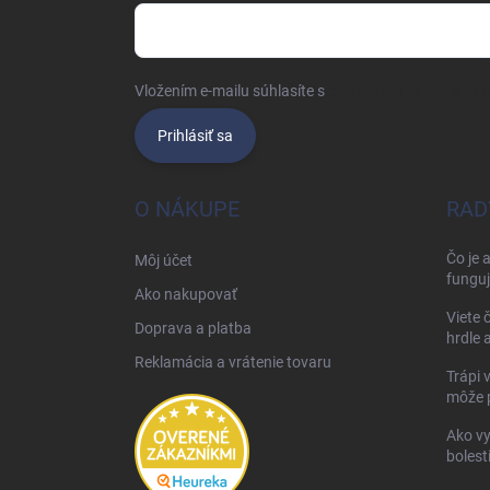
Vložením e-mailu súhlasíte s
podmienkami ochrany 
Prihlásiť sa
O NÁKUPE
RAD
Čo je 
Môj účet
funguj
Ako nakupovať
Viete 
Doprava a platba
hrdle 
Reklamácia a vrátenie tovaru
Trápi 
môže 
Ako vy
bolest