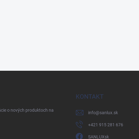
KONTAKT
ácie o nových produktoch na
info
@
sanlux.sk
+421 915 281 676
SANLUXsk