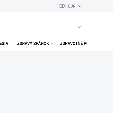
EUR
úkromia
Kontakty
PRÁZDNY KOŠÍK
NÁKUPNÝ
KOŠÍK
ESIA
ZDRAVÝ SPÁNOK
ZDRAVOTNÉ POTREBY