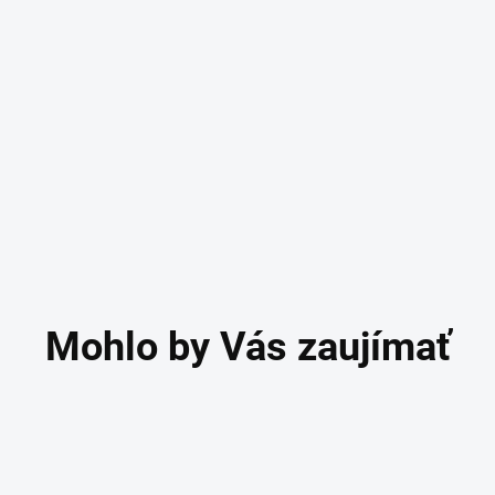
NE VYROBENÉ
PAMÄŤOVÁ PENA
KČENIE DOŠĽAPU
RUČNE VYROBENÉ