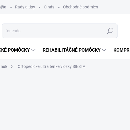
ajňa
Rady a tipy
O nás
Obchodné podmienky
Ochrana s
Hľadať
CKÉ POMÔCKY
REHABILITÁČNÉ POMÔCKY
KOMPR
ánok
Ortopedické ultra tenké vložky SIESTA