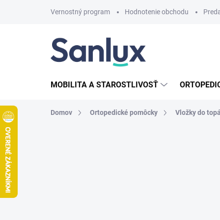
Prejsť
Vernostný program
Hodnotenie obchodu
Pred
na
obsah
MOBILITA A STAROSTLIVOSŤ
ORTOPEDI
Domov
Ortopedické pomôcky
Vložky do top