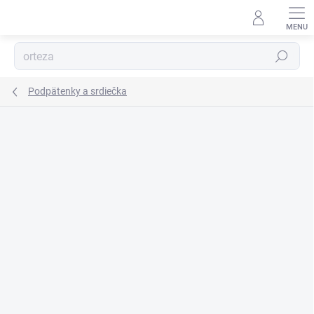
Prejsť
na
obsah
Hľadať
Podpätenky a srdiečka