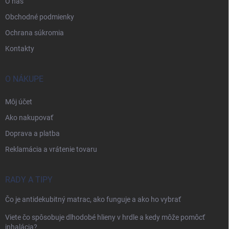
O nás
Obchodné podmienky
Ochrana súkromia
Kontakty
O NÁKUPE
Môj účet
Ako nakupovať
Doprava a platba
Reklamácia a vrátenie tovaru
RADY A TIPY
Čo je antidekubitný matrac, ako funguje a ako ho vybrať
Viete čo spôsobuje dlhodobé hlieny v hrdle a kedy môže pomôcť
inhalácia?