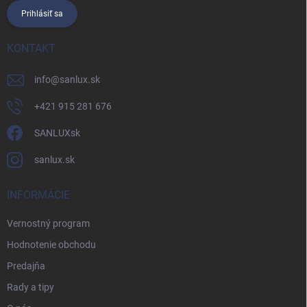
Prihlásiť sa
KONTAKT
info
@
sanlux.sk
+421 915 281 676
SANLUXsk
sanlux.sk
INFORMÁCIE
Vernostný program
Hodnotenie obchodu
Predajňa
Rady a tipy