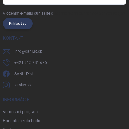
Vložením e-mailu súhlasíte s
podmienkami ochrany osobných údajov
Prihlásiť sa
KONTAKT
info
@
sanlux.sk
+421 915 281 676
SANLUXsk
sanlux.sk
INFORMÁCIE
Vernostný program
Hodnotenie obchodu