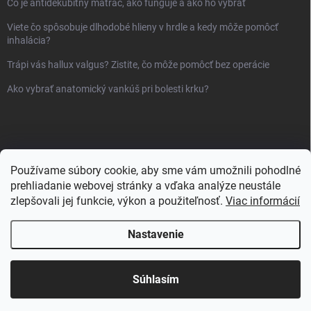
Čo je antidekubitný matrac, ako funguje a ako ho vybrať
Viete čo spôsobuje dlhodobé hlieny v hrdle a kedy môže pomôcť
inhalácia?
Trápi vás hallux valgus? Zistite, čo môže pomôcť bez operácie
Ako vybrať anatomický vankúš pri bolesti krku?
Používame súbory cookie, aby sme vám umožnili pohodlné
prehliadanie webovej stránky a vďaka analýze neustále
zlepšovali jej funkcie, výkon a použiteľnosť.
Viac informácií
Nastavenie
Copyright 2026
Sanlux.sk
. Všetky práva vyhradené.
Súhlasím
Vytvoril Shoptet