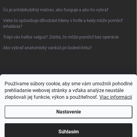
Čo je antidekubitný matrac, ako funguje a ako ho vybrať
Viete čo spôsobuje dlhodobé hlieny v hrdle a kedy môže pomôcť
inhalácia?
Trápi vás hallux valgus? Zistite, čo môže pomôcť bez operácie
Ako vybrať anatomický vankúš pri bolesti krku?
Používame súbory cookie, aby sme vám umožnili pohodlné
prehliadanie webovej stránky a vďaka analýze neustále
zlepšovali jej funkcie, výkon a použiteľnosť.
Viac informácií
Nastavenie
Copyright 2026
Sanlux.sk
. Všetky práva vyhradené.
Súhlasím