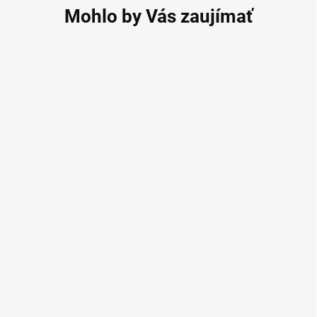
Kompresné stehenné
pančuchy s krajkou
Relax Basic telové
16,90 €
16,10 € bez DPH