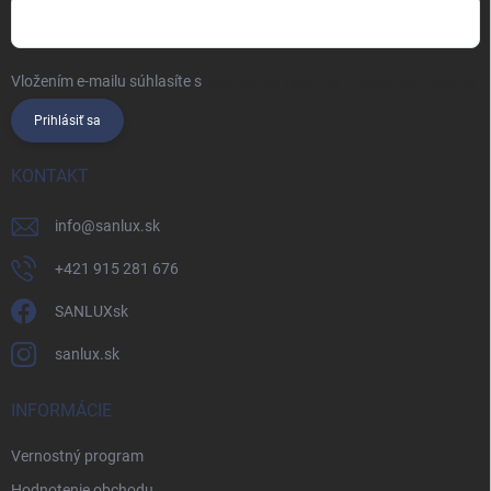
Vložením e-mailu súhlasíte s
podmienkami ochrany osobných údajov
Prihlásiť sa
KONTAKT
info
@
sanlux.sk
+421 915 281 676
SANLUXsk
sanlux.sk
INFORMÁCIE
Vernostný program
Hodnotenie obchodu