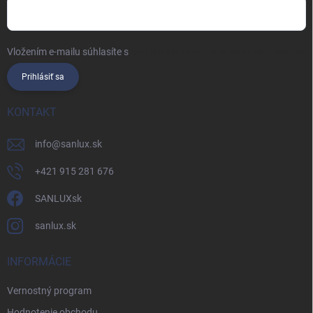
Vložením e-mailu súhlasíte s
podmienkami ochrany osobných údajov
Prihlásiť sa
KONTAKT
info
@
sanlux.sk
+421 915 281 676
SANLUXsk
sanlux.sk
INFORMÁCIE
Vernostný program
Hodnotenie obchodu