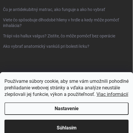
Čo je antidekubitný matrac, ako funguje a ako ho vybrať
Viete čo spôsobuje dlhodobé hlieny v hrdle a kedy môže pomôcť
inhalácia?
Trápi vás hallux valgus? Zistite, čo môže pomôcť bez operácie
Ako vybrať anatomický vankúš pri bolesti krku?
Používame súbory cookie, aby sme vám umožnili pohodlné
prehliadanie webovej stránky a vďaka analýze neustále
zlepšovali jej funkcie, výkon a použiteľnosť.
Viac informácií
Nastavenie
Copyright 2026
Sanlux.sk
. Všetky práva vyhradené.
Súhlasím