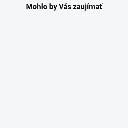
Kompresné stehenné
pančuchy s krajkou
Relax Basic čierne
16,90 €
16,10 € bez DPH