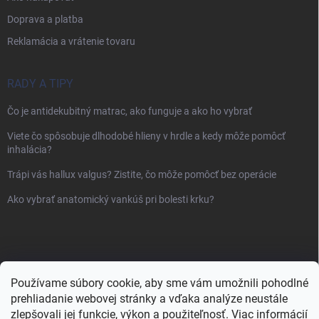
Doprava a platba
Reklamácia a vrátenie tovaru
RADY A TIPY
Čo je antidekubitný matrac, ako funguje a ako ho vybrať
Viete čo spôsobuje dlhodobé hlieny v hrdle a kedy môže pomôcť
inhalácia?
Trápi vás hallux valgus? Zistite, čo môže pomôcť bez operácie
Ako vybrať anatomický vankúš pri bolesti krku?
Používame súbory cookie, aby sme vám umožnili pohodlné
prehliadanie webovej stránky a vďaka analýze neustále
zlepšovali jej funkcie, výkon a použiteľnosť.
Viac informácií