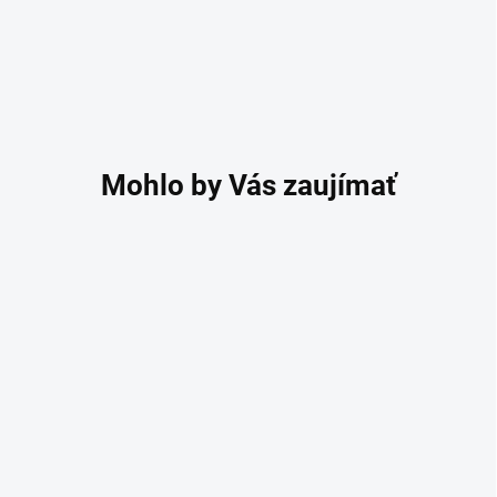
RUČNE VYROBENÉ
ZMÄKČENIE DOŠĽAPU