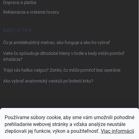
Doprava a platba
Reklamácia a vrátenie tovaru
RADY A TIPY
Čo je antidekubitný matrac, ako funguje a ako ho vybrať
Viete čo spôsobuje dlhodobé hlieny v hrdle a kedy môže pomôcť
inhalácia?
Trápi vás hallux valgus? Zistite, čo môže pomôcť bez operácie
Ako vybrať anatomický vankúš pri bolesti krku?
Používame súbory cookie, aby sme vám umožnili pohodlné
prehliadanie webovej stránky a vďaka analýze neustále
zlepšovali jej funkcie, výkon a použiteľnosť.
Viac informácií