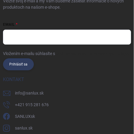
Vložte svoj e-mail a my Vám budeme zasielať informácie o nových
produktoch na našom e-shope.
EMAIL
Vložením e-mailu súhlasíte s
podmienkami ochrany osobných údajov
Prihlásiť sa
KONTAKT
info
@
sanlux.sk
+421 915 281 676
SANLUXsk
sanlux.sk