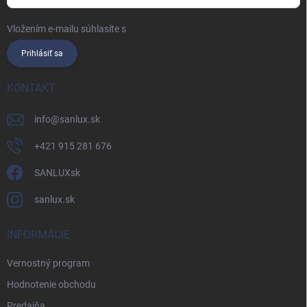
Vložením e-mailu súhlasíte s
podmienkami ochrany osobných údajov
Prihlásiť sa
KONTAKT
info
@
sanlux.sk
+421 915 281 676
SANLUXsk
sanlux.sk
INFORMÁCIE
Vernostný program
Hodnotenie obchodu
Predajňa