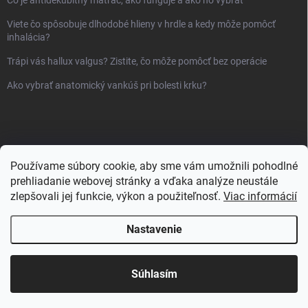
Čo je antidekubitný matrac, ako funguje a ako ho vybrať
Viete čo spôsobuje dlhodobé hlieny v hrdle a kedy môže pomôcť
inhalácia?
Trápi vás hallux valgus? Zistite, čo môže pomôcť bez operácie
Ako vybrať anatomický vankúš pri bolesti krku?
Používame súbory cookie, aby sme vám umožnili pohodlné
prehliadanie webovej stránky a vďaka analýze neustále
zlepšovali jej funkcie, výkon a použiteľnosť.
Viac informácií
Nastavenie
Copyright 2026
Sanlux.sk
. Všetky práva vyhradené.
Súhlasím
Vytvoril Shoptet