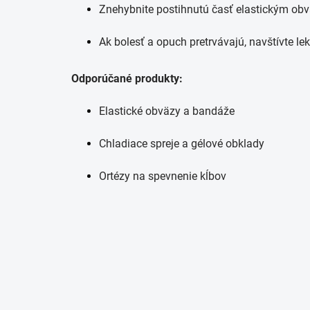
Znehybnite postihnutú časť elastickým ob
Ak bolesť a opuch pretrvávajú, navštívte lek
Odporúčané produkty:
Elastické obväzy a bandáže
Chladiace spreje a gélové obklady
Ortézy na spevnenie kĺbov