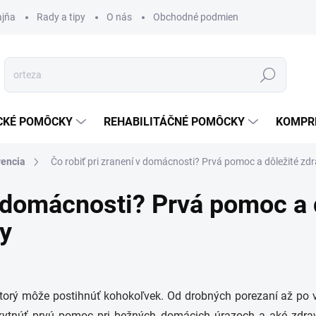
ajňa
Rady a tipy
O nás
Obchodné podmienky
Ochrana s
Hľadať
CKÉ POMÔCKY
REHABILITÁČNÉ POMÔCKY
KOMPR
vencia
Čo robiť pri zranení v domácnosti? Prvá pomoc a dôležité z
v domácnosti? Prvá pomoc a 
y
rý môže postihnúť kohokoľvek. Od drobných porezaní až po vážn
skytnúť prvú pomoc pri bežných domácich úrazoch a aké zdra