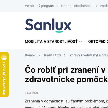
Prejsť
Vernostný program
Hodnotenie obchodu
Pred
na
obsah
MOBILITA A STAROSTLIVOSŤ
ORTOPEDI
Domov
Rady a tipy
Zdravý životný štýl a pre
Čo robiť pri zranení 
zdravotnícke pomôck
13.3.2025
Zranenia v domácnosti sú častým problémom, kto
reagovať. V tomto článku sa dozviete, ako po