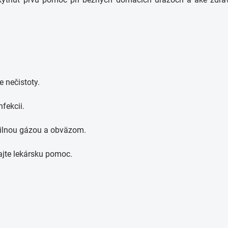
 nečistoty.
fekcii.
erilnou gázou a obväzom.
dajte lekársku pomoc.