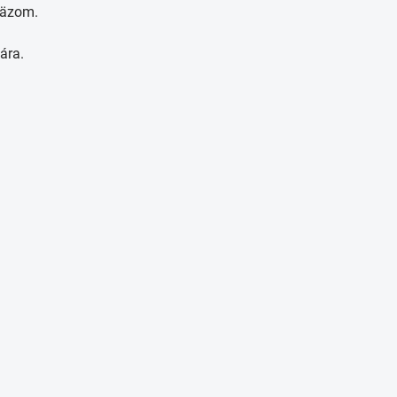
väzom.
ára.