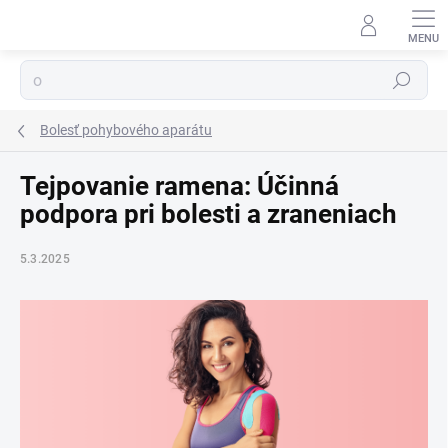
Prejsť
na
obsah
Hľadať
Bolesť pohybového aparátu
Tejpovanie ramena: Účinná
podpora pri bolesti a zraneniach
5.3.2025