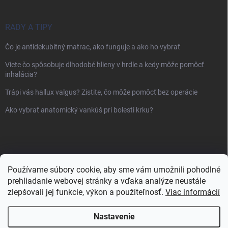
RADY A TIPY
Čo je antidekubitný matrac, ako funguje a ako ho vybrať
Viete čo spôsobuje dlhodobé hlieny v hrdle a kedy môže pomôcť
inhalácia?
Trápi vás hallux valgus? Zistite, čo môže pomôcť bez operácie
Ako vybrať anatomický vankúš pri bolesti krku?
Používame súbory cookie, aby sme vám umožnili pohodlné
prehliadanie webovej stránky a vďaka analýze neustále
zlepšovali jej funkcie, výkon a použiteľnosť.
Viac informácií
Nastavenie