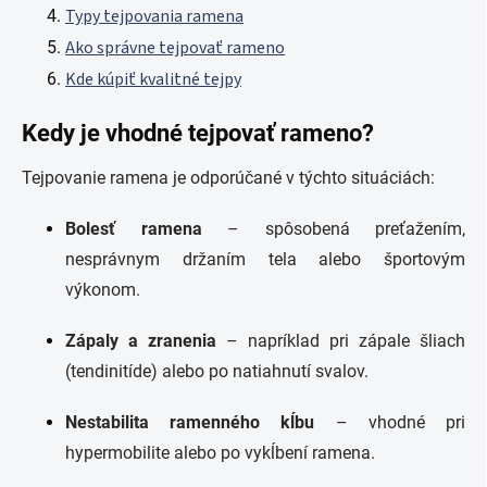
Typy tejpovania ramena
Ako správne tejpovať rameno
Kde kúpiť kvalitné tejpy
Kedy je vhodné tejpovať rameno?
Tejpovanie ramena je odporúčané v týchto situáciách:
Bolesť ramena
– spôsobená preťažením,
nesprávnym držaním tela alebo športovým
výkonom.
Zápaly a zranenia
– napríklad pri zápale šliach
(tendinitíde) alebo po natiahnutí svalov.
Nestabilita ramenného kĺbu
– vhodné pri
hypermobilite alebo po vykĺbení ramena.