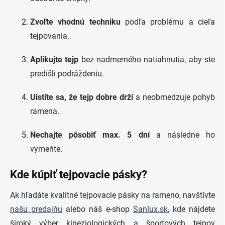
Zvoľte vhodnú techniku
podľa problému a cieľa
tejpovania.
Aplikujte tejp
bez nadmerného natiahnutia, aby ste
predišli podráždeniu.
Uistite sa, že tejp dobre drží
a neobmedzuje pohyb
ramena.
Nechajte pôsobiť max. 5 dní
a následne ho
vymeňte.
Kde kúpiť tejpovacie pásky?
Ak hľadáte kvalitné tejpovacie pásky na rameno, navštívte
našu predajňu
alebo náš e-shop
Sanlux.sk
, kde nájdete
široký výber kineziologických a športových tejpov