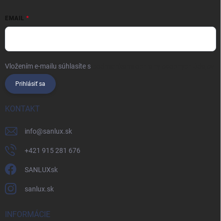
EMAIL
Vložením e-mailu súhlasíte s
podmienkami ochrany osobných údajov
Prihlásiť sa
KONTAKT
info
@
sanlux.sk
+421 915 281 676
SANLUXsk
sanlux.sk
INFORMÁCIE