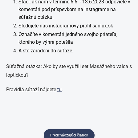
Stačí, ak nám v termíne 6.6. - 13.6.2023 odpoviete v
komentári pod príspevkom na Instagrame na
súťažnú otázku.
Sledujete náš instagramový profil sanlux.sk
Označíte v komentári jedného svojho priateľa,
ktorého by výhra potešila
A ste zaradení do súťaže.
Súťažná otázka: Ako by ste využili set Masážneho valca s
loptičkou?
Pravidlá súťaží nájdete
tu
.
Predchádzajúci článok