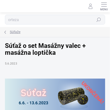
Prejsť
na
obsah
Hľadať
Súťaže
Súťaž o set Masážny valec +
masážna loptička
5.6.2023