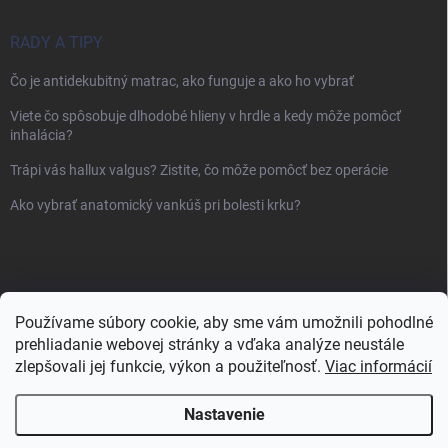
RADY A TIPY
Čo je antidekubitný matrac, ako funguje a ako ho vybrať
Viete čo spôsobuje dlhodobé hlieny v hrdle a kedy môže pomôcť
inhalácia?
Trápi vás hallux valgus? Zistite, čo môže pomôcť bez operácie
Ako vybrať anatomický vankúš pri bolesti krku?
Používame súbory cookie, aby sme vám umožnili pohodlné
prehliadanie webovej stránky a vďaka analýze neustále
zlepšovali jej funkcie, výkon a použiteľnosť.
Viac informácií
Nastavenie