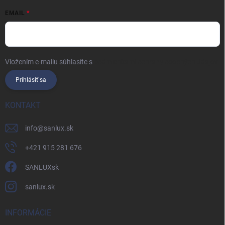
EMAIL
Vložením e-mailu súhlasíte s
podmienkami ochrany osobných údajov
Prihlásiť sa
KONTAKT
info
@
sanlux.sk
+421 915 281 676
SANLUXsk
sanlux.sk
INFORMÁCIE