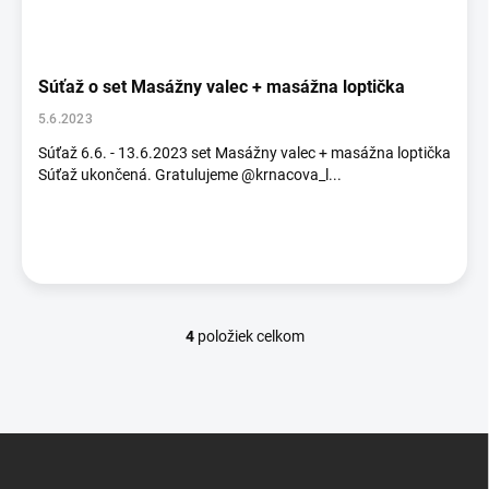
Súťaž o set Masážny valec + masážna loptička
5.6.2023
Súťaž 6.6. - 13.6.2023 set Masážny valec + masážna loptička
Súťaž ukončená. Gratulujeme @krnacova_l...
4
položiek celkom
O
v
l
á
d
Z
a
á
c