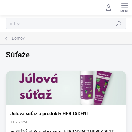
Prejsť
na
obsah
Hľadať
Domov
Súťaže
V
ý
p
i
s
č
l
Júlová súťaž o produkty HERBADENT
á
n
11.7.2024
k
🔥 SÚŤAŽ 🎉 Poznáte značku HERBADENT? HERBADENT