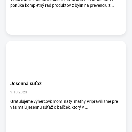
o
ponúka kompletný rad produktov z bylín na prevenciu z...
v
Jesenná súťaž
9.10.2023
Gratulujeme výhercovi: mom_naty_mathy Pripravili sme pre
vás malú jesennú súťaž o balíček, ktorý v ...