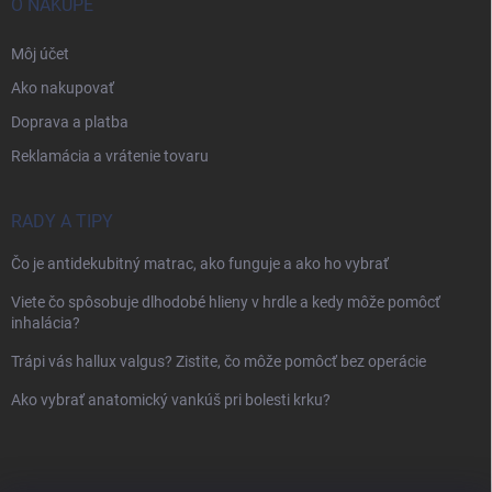
O NÁKUPE
Môj účet
Ako nakupovať
Doprava a platba
Reklamácia a vrátenie tovaru
RADY A TIPY
Čo je antidekubitný matrac, ako funguje a ako ho vybrať
Viete čo spôsobuje dlhodobé hlieny v hrdle a kedy môže pomôcť
inhalácia?
Trápi vás hallux valgus? Zistite, čo môže pomôcť bez operácie
Ako vybrať anatomický vankúš pri bolesti krku?