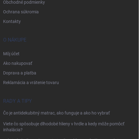
Obchodné podmienky
Ochrana súkromia
Kontakty
O NÁKUPE
Môj účet
Ako nakupovať
Doprava a platba
Reklamácia a vrátenie tovaru
RADY A TIPY
Čo je antidekubitný matrac, ako funguje a ako ho vybrať
Viete čo spôsobuje dlhodobé hlieny v hrdle a kedy môže pomôcť
inhalácia?