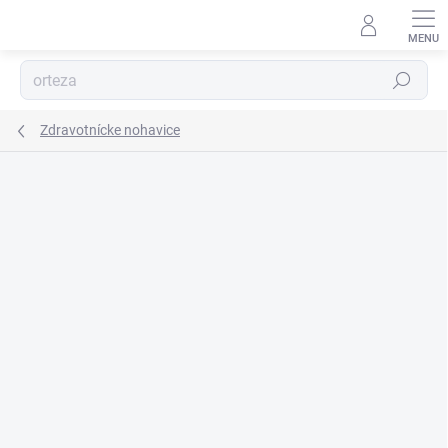
Prejsť
na
obsah
Hľadať
Zdravotnícke nohavice