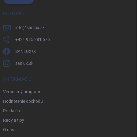
KONTAKT
info
@
sanlux.sk
+421 915 281 676
SANLUXsk
sanlux.sk
INFORMÁCIE
Vernostný program
Hodnotenie obchodu
Predajňa
Rady a tipy
O nás