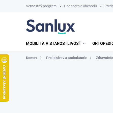
Prejsť
Vernostný program
Hodnotenie obchodu
Pred
na
obsah
MOBILITA A STAROSTLIVOSŤ
ORTOPEDI
Domov
Pre lekárov a ambulancie
Zdravotníc