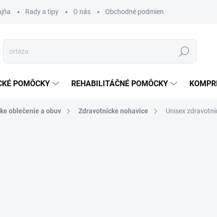
ajňa
Rady a tipy
O nás
Obchodné podmienky
Ochrana s
Hľadať
CKÉ POMÔCKY
REHABILITÁČNÉ POMÔCKY
KOMPR
ke oblečenie a obuv
Zdravotnícke nohavice
Unisex zdravotní