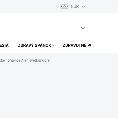
EUR
úkromia
Kontakty
PRÁZDNY KOŠÍK
NÁKUPNÝ
KOŠÍK
ESIA
ZDRAVÝ SPÁNOK
ZDRAVOTNÉ POTREBY
cke nohavice Alan svetlomodré