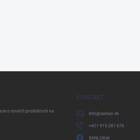
KONTAKT
ácie o nových produktoch na
info
@
sanlux.sk
+421 915 281 676
SANLUXsk