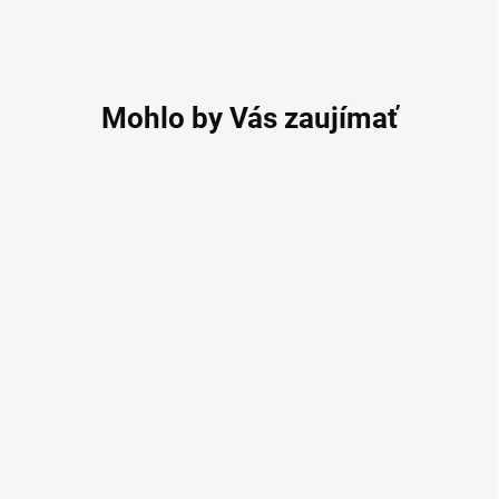
ZĽAVNENÉ
Dámska zdravotnícka
blúza Tati zelená