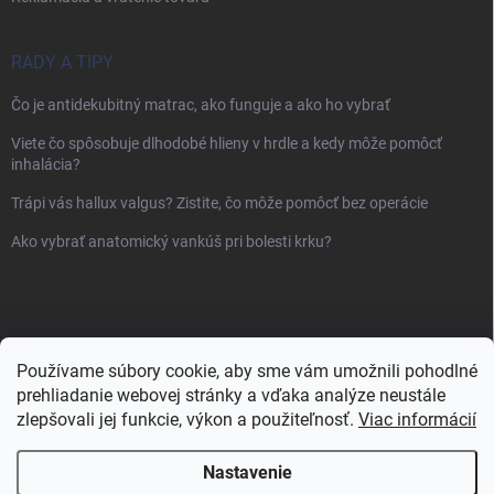
RADY A TIPY
Čo je antidekubitný matrac, ako funguje a ako ho vybrať
Viete čo spôsobuje dlhodobé hlieny v hrdle a kedy môže pomôcť
inhalácia?
Trápi vás hallux valgus? Zistite, čo môže pomôcť bez operácie
Ako vybrať anatomický vankúš pri bolesti krku?
Používame súbory cookie, aby sme vám umožnili pohodlné
prehliadanie webovej stránky a vďaka analýze neustále
zlepšovali jej funkcie, výkon a použiteľnosť.
Viac informácií
Nastavenie