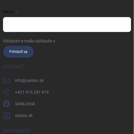
EMAIL
Vložením e-mailu súhlasíte s
podmienkami ochrany osobných údajov
Prihlásiť sa
KONTAKT
info
@
sanlux.sk
+421 915 281 676
SANLUXsk
sanlux.sk
INFORMÁCIE