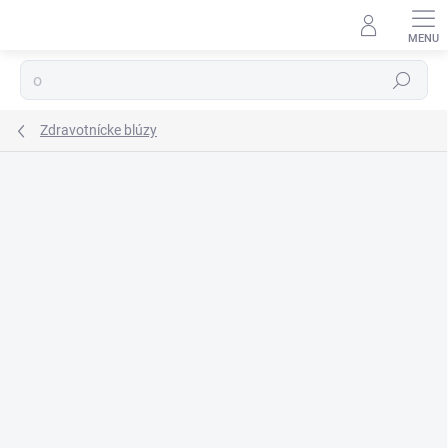
Prejsť
na
obsah
Hľadať
Zdravotnícke blúzy