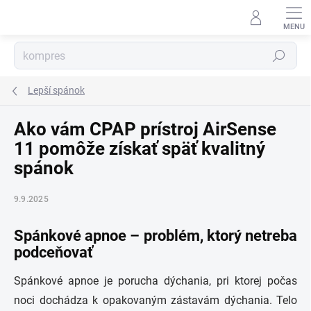
Prejsť
na
obsah
Hľadať
Lepší spánok
Ako vám CPAP prístroj AirSense
11 pomôže získať späť kvalitný
spánok
9.9.2025
Spánkové apnoe – problém, ktorý netreba
podceňovať
Spánkové apnoe je porucha dýchania, pri ktorej počas
noci dochádza k opakovaným zástavám dýchania. Telo