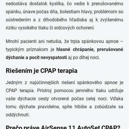
nedostáva dostatok kyslíka, čo vedie k prerušovanému
spánku, únave počas dňa, bolestiam hlavy, problémom so
sústredením a z dlhodobého hľadiska aj k zvýšenému
riziku vysokého tlaku či srdcových ochorení.
Mnohí pacienti ani netušia, že trpia spánkovou apnoe –
typickým príznakom je
hlasné chrápanie, prerušované
dýchanie a pocit nevyspatosti
aj po dlhej noci.
Riešením je CPAP terapia
Jedným z najúčinnejších riešení spánkového apnoe je
CPAP terapia. Prístroj pomocou jemného tlaku udržuje
vaše dýchacie cesty otvorené počas celej noci. Vďaka
tomu dýchate pravidelne, spíte hlbšie a zobúdzate sa
oddýchnutí.
Prečo práve AirSense 11 AutoSet CPAP?