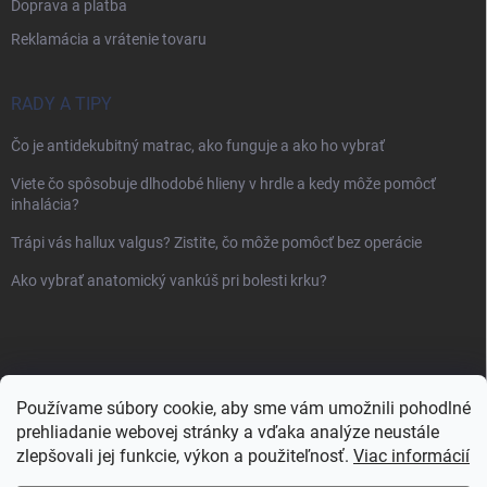
Doprava a platba
Reklamácia a vrátenie tovaru
RADY A TIPY
Čo je antidekubitný matrac, ako funguje a ako ho vybrať
Viete čo spôsobuje dlhodobé hlieny v hrdle a kedy môže pomôcť
inhalácia?
Trápi vás hallux valgus? Zistite, čo môže pomôcť bez operácie
Ako vybrať anatomický vankúš pri bolesti krku?
Používame súbory cookie, aby sme vám umožnili pohodlné
prehliadanie webovej stránky a vďaka analýze neustále
zlepšovali jej funkcie, výkon a použiteľnosť.
Viac informácií