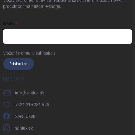
produktoch na našom e-shope.
EMAIL
Vložením e-mailu súhlasíte s
podmienkami ochrany osobných údajov
Prihlásiť sa
KONTAKT
info
@
sanlux.sk
+421 915 281 676
SANLUXsk
sanlux.sk