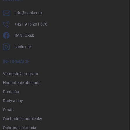
info
@
sanlux.sk
+421 915 281 676
SANLUXsk
sanlux.sk
INFORMÁCIE
Vernostný program
Hodnotenie obchodu
Predajňa
Rady a tipy
O nás
Obchodné podmienky
Ochrana súkromia