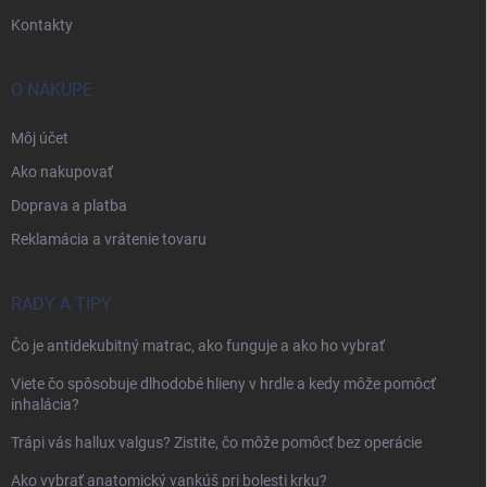
Kontakty
O NÁKUPE
Môj účet
Ako nakupovať
Doprava a platba
Reklamácia a vrátenie tovaru
RADY A TIPY
Čo je antidekubitný matrac, ako funguje a ako ho vybrať
Viete čo spôsobuje dlhodobé hlieny v hrdle a kedy môže pomôcť
inhalácia?
Trápi vás hallux valgus? Zistite, čo môže pomôcť bez operácie
Ako vybrať anatomický vankúš pri bolesti krku?