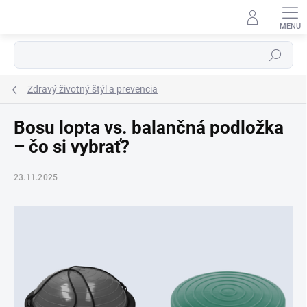
Prejsť
na
obsah
Hľadať
Zdravý životný štýl a prevencia
Bosu lopta vs. balančná podložka
– čo si vybrať?
23.11.2025