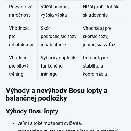
Priestorová
Väčší priemer,
Nižší profil, ľahšie
náročnosť
vyššia výška
skladovanie
Vhodnosť
Skôr
Vhodná aj pre
pre
pokročilejšie fázy
skoršie fázy,
rehabilitáciu
rehabilitácie
jemnejšia záťaž
Vhodnosť
Výborný doplnok
Doplnok pre
pre silový
funkčného
stabilitu a
tréning
tréningu
koordináciu
Výhody a nevýhody Bosu lopty a
balančnej podložky
Výhody Bosu lopty
veľmi široké možnosti cvičenia,