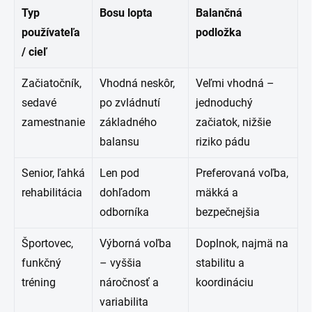
Typ
Bosu lopta
Balančná
používateľa
podložka
/ cieľ
Začiatočník,
Vhodná neskôr,
Veľmi vhodná –
sedavé
po zvládnutí
jednoduchý
zamestnanie
základného
začiatok, nižšie
balansu
riziko pádu
Senior, ľahká
Len pod
Preferovaná voľba,
rehabilitácia
dohľadom
mäkká a
odborníka
bezpečnejšia
Športovec,
Výborná voľba
Doplnok, najmä na
funkčný
– vyššia
stabilitu a
tréning
náročnosť a
koordináciu
variabilita