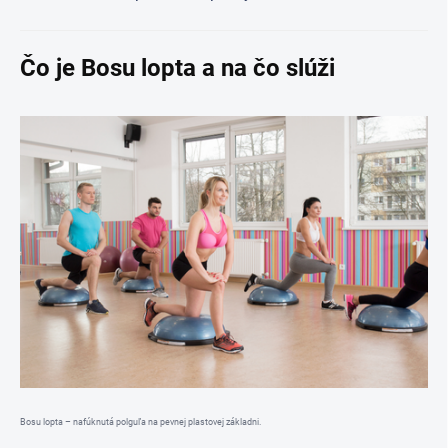
Čo je Bosu lopta a na čo slúži
Bosu lopta – nafúknutá polguľa na pevnej plastovej základni.