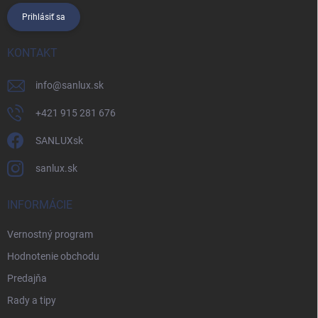
Prihlásiť sa
KONTAKT
info
@
sanlux.sk
+421 915 281 676
SANLUXsk
sanlux.sk
INFORMÁCIE
Vernostný program
Hodnotenie obchodu
Predajňa
Rady a tipy