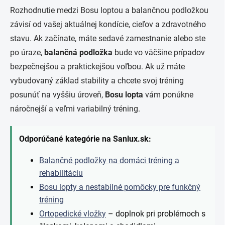
Rozhodnutie medzi Bosu loptou a balančnou podložkou
závisí od vašej aktuálnej kondície, cieľov a zdravotného
stavu. Ak začínate, máte sedavé zamestnanie alebo ste
po úraze,
balančná podložka
bude vo väčšine prípadov
bezpečnejšou a praktickejšou voľbou. Ak už máte
vybudovaný základ stability a chcete svoj tréning
posunúť na vyššiu úroveň,
Bosu lopta
vám ponúkne
náročnejší a veľmi variabilný tréning.
Odporúčané kategórie na Sanlux.sk:
Balančné podložky na domáci tréning a
rehabilitáciu
Bosu lopty a nestabilné pomôcky pre funkčný
tréning
Ortopedické vložky
– doplnok pri problémoch s