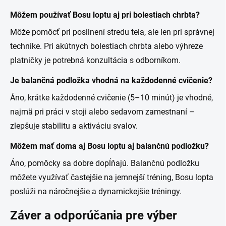
Môžem používať Bosu loptu aj pri bolestiach chrbta?
Môže pomôcť pri posilnení stredu tela, ale len pri správnej
technike. Pri akútnych bolestiach chrbta alebo výhreze
platničky je potrebná konzultácia s odborníkom.
Je balančná podložka vhodná na každodenné cvičenie?
Áno, krátke každodenné cvičenie (5–10 minút) je vhodné,
najmä pri práci v stoji alebo sedavom zamestnaní –
zlepšuje stabilitu a aktiváciu svalov.
Môžem mať doma aj Bosu loptu aj balančnú podložku?
Áno, pomôcky sa dobre dopĺňajú. Balančnú podložku
môžete využívať častejšie na jemnejší tréning, Bosu lopta
poslúži na náročnejšie a dynamickejšie tréningy.
Záver a odporúčania pre výber