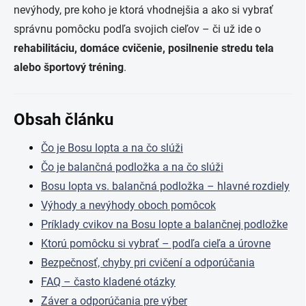
nevýhody, pre koho je ktorá vhodnejšia a ako si vybrať
správnu pomôcku podľa svojich cieľov – či už ide o
rehabilitáciu, domáce cvičenie, posilnenie stredu tela
alebo športový tréning
.
Obsah článku
Čo je Bosu lopta a na čo slúži
Čo je balančná podložka a na čo slúži
Bosu lopta vs. balančná podložka – hlavné rozdiely
Výhody a nevýhody oboch pomôcok
Príklady cvikov na Bosu lopte a balančnej podložke
Ktorú pomôcku si vybrať – podľa cieľa a úrovne
Bezpečnosť, chyby pri cvičení a odporúčania
FAQ – často kladené otázky
Záver a odporúčania pre výber