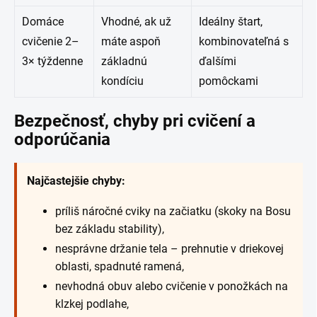
Domáce
Vhodné, ak už
Ideálny štart,
cvičenie 2–
máte aspoň
kombinovateľná s
3× týždenne
základnú
ďalšími
kondíciu
pomôckami
Bezpečnosť, chyby pri cvičení a
odporúčania
Najčastejšie chyby:
príliš náročné cviky na začiatku (skoky na Bosu
bez základu stability),
nesprávne držanie tela – prehnutie v driekovej
oblasti, spadnuté ramená,
nevhodná obuv alebo cvičenie v ponožkách na
klzkej podlahe,