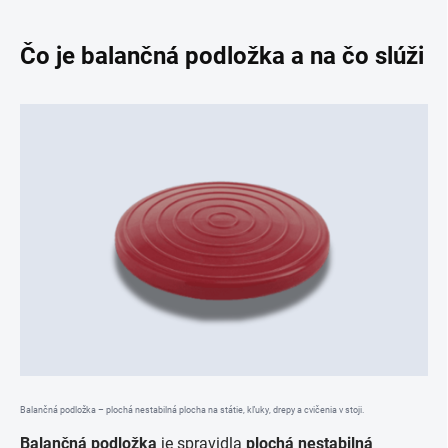
Čo je balančná podložka a na čo slúži
Balančná podložka – plochá nestabilná plocha na státie, kľuky, drepy a cvičenia v stoji.
Balančná podložka
je spravidla
plochá nestabilná