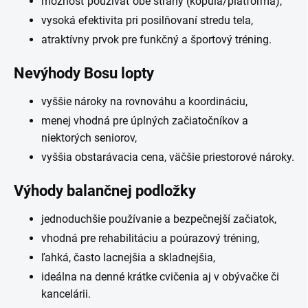
možnosť používať obe strany (kopula/platforma),
vysoká efektivita pri posilňovaní stredu tela,
atraktívny prvok pre funkčný a športový tréning.
Nevýhody Bosu lopty
vyššie nároky na rovnováhu a koordináciu,
menej vhodná pre úplných začiatočníkov a
niektorých seniorov,
vyššia obstarávacia cena, väčšie priestorové nároky.
Výhody balančnej podložky
jednoduchšie používanie a bezpečnejší začiatok,
vhodná pre rehabilitáciu a poúrazový tréning,
ľahká, často lacnejšia a skladnejšia,
ideálna na denné krátke cvičenia aj v obývačke či
kancelárii.