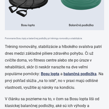
Porovnanie Bosu lopty a balančnej podložky pri tréningu rovnováhy a stabilizácie.
Tréning rovnováhy, stabilizácie a hlbokého svalstva patrí
dnes medzi základné piliere zdravého pohybu. Či už
cvičíte doma, vo fitness centre alebo ste po úraze v
rehabilitácii, skôr či neskôr narazíte na dve veľmi
populárne pomôcky:
Bosu lopta
a
balančná podložka
. Na
prvý pohľad slúžia „na to isté“, no v praxi majú odlišné
vlastnosti, využitie aj nároky na kondíciu.
V článku sa pozrieme na to, v čom sa Bosu lopta líši od
klasickej balančnej podložky, aké sú ich výhody a