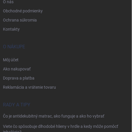
O nás
Obchodné podmienky
Ochrana súkromia
Kontakty
O NÁKUPE
Môj účet
Ako nakupovať
Doprava a platba
Reklamácia a vrátenie tovaru
RADY A TIPY
Čo je antidekubitný matrac, ako funguje a ako ho vybrať
Viete čo spôsobuje dlhodobé hlieny v hrdle a kedy môže pomôcť