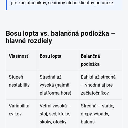
pre začiatočníkov, seniorov alebo klientov po úraze.
Bosu lopta vs. balančná podložka –
hlavné rozdiely
Vlastnosť
Bosu lopta
Balančná
podložka
Stupeň
Stredná až
Ľahká až stredná
nestability
vysoká (najmä
– vhodná aj pre
platforma hore)
začiatočníkov
Variabilita
Veľmi vysoká –
Stredná – státie,
cvikov
stoj, sed, kľuky,
drepy, výpady,
skoky, otočky
balans