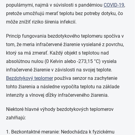
populárnymi, najmä v súvislosti s pandémiou
COVID-19
,
pretože umožňujú merať teplotu bez potreby dotyku, čo
môže znížiť riziko šírenia infekcií.
Princíp fungovania bezdotykového teplomeru spočíva v
tom, že meria infračervené žiarenie vysielané z povrchu,
ktorý sa má zmerať. Každý objekt s teplotou nad
absolútnou nulou (0 Kelvin alebo -273,15 °C) vysiela
infračervené žiarenie v závislosti na svojej teplote.
Bezdotykový teplomer
používa senzor na zachytenie
tohto žiarenia a následne vypočíta teplotu na základe
intenzity a vlnovej dĺžky infračerveného žiarenia.
Niektoré hlavné výhody bezdotykových teplomerov
zahŕňajú:
1. Bezkontaktné meranie: Nedochádza k fyzickému