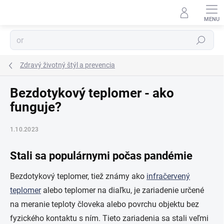
Prejsť
na
obsah
Hľadať
Zdravý životný štýl a prevencia
Bezdotykový teplomer - ako
funguje?
1.10.2023
Stali sa populárnymi počas pandémie
Bezdotykový teplomer, tiež známy ako
infračervený
teplomer
alebo teplomer na diaľku, je zariadenie určené
na meranie teploty človeka alebo povrchu objektu bez
fyzického kontaktu s ním. Tieto zariadenia sa stali veľmi