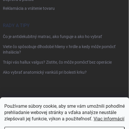
Reklamácia a vrátenie tovaru
RADY A TIPY
Čo je antidekubitný matrac, ako funguje a ako ho vybrať
Viete čo spôsobuje dlhodobé hlieny v hrdle a kedy môže pomôcť
inhalácia?
Trápi vás hallux valgus? Zistite, čo môže pomôcť bez operácie
Ako vybrať anatomický vankúš pri bolesti krku?
Používame súbory cookie, aby sme vám umožnili pohodlné
prehliadanie webovej stránky a vďaka analýze neustále
zlepšovali jej funkcie, výkon a použiteľnosť.
Viac informácií