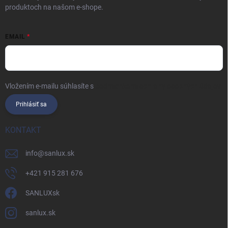
produktoch na našom e-shope.
EMAIL
Vložením e-mailu súhlasíte s
podmienkami ochrany osobných údajov
Prihlásiť sa
KONTAKT
info
@
sanlux.sk
+421 915 281 676
SANLUXsk
sanlux.sk