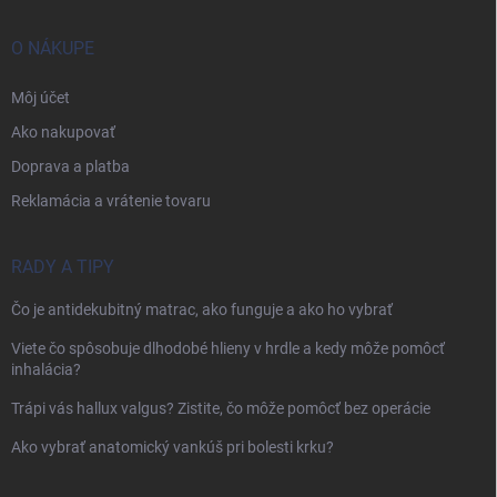
O NÁKUPE
Môj účet
Ako nakupovať
Doprava a platba
Reklamácia a vrátenie tovaru
RADY A TIPY
Čo je antidekubitný matrac, ako funguje a ako ho vybrať
Viete čo spôsobuje dlhodobé hlieny v hrdle a kedy môže pomôcť
inhalácia?
Trápi vás hallux valgus? Zistite, čo môže pomôcť bez operácie
Ako vybrať anatomický vankúš pri bolesti krku?