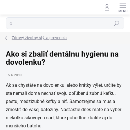
Prejsť
na
obsah
Hľadať
Zdravý životný štýl a prevencia
Ako si zbaliť dentálnu hygienu na
dovolenku?
15.6.2023
Ak sa chystáte na dovolenku, alebo krátky výlet, určite by
ste nemali doma nechať svoju obľúbenú zubnú kefku,
pastu, medzizubné kefky a niť. Samozrejme sa musia
zmestiť do vašej batožiny. Našťastie dnes máte na výber
niekoľko šikovných sád, ktoré pohodlne zbalíte aj do
menšieho batohu.