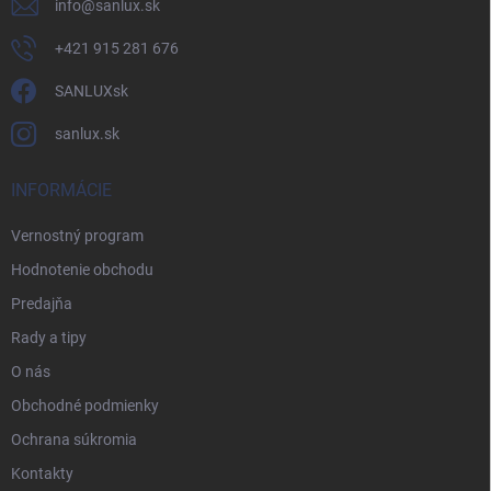
info
@
sanlux.sk
+421 915 281 676
SANLUXsk
sanlux.sk
INFORMÁCIE
Vernostný program
Hodnotenie obchodu
Predajňa
Rady a tipy
O nás
Obchodné podmienky
Ochrana súkromia
Kontakty