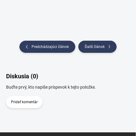
Predchádzajúci článok
Ďalší článok
Diskusia (0)
Buďte prvý, kto napíše príspevok k tejto položke.
Pridať komentár
Z