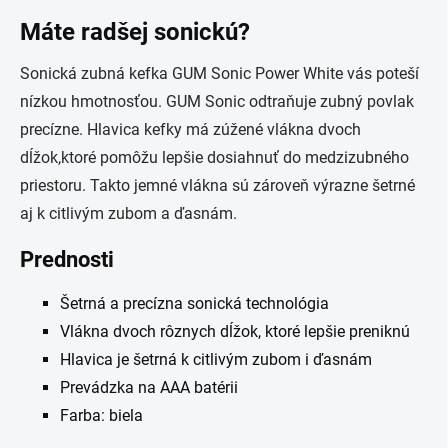
Máte radšej sonickú?
Sonická zubná kefka GUM Sonic Power White vás poteší
nízkou hmotnosťou. GUM Sonic
odtraňuje zubný povlak
precízne. Hlavica kefky má zúžené vlákna dvoch
dĺžok,ktoré pomôžu lepšie dosiahnuť do medzizubného
priestoru. Takto jemné vlákna sú zároveň výrazne šetrné
aj k citlivým zubom a ďasnám.
Prednosti
Šetrná a precízna sonická technológia
Vlákna dvoch rôznych dĺžok, ktoré lepšie preniknú
Hlavica je šetrná k citlivým zubom i ďasnám
Prevádzka na AAA batérii
Farba: biela