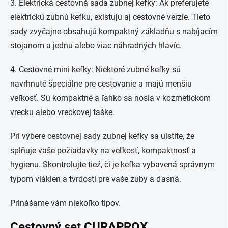
3. Elektrická cestovná sada zubnej kefky: Ak preferujete
elektrickú zubnú kefku, existujú aj cestovné verzie. Tieto
sady zvyčajne obsahujú kompaktný základňu s nabíjacím
stojanom a jednu alebo viac náhradných hlavíc.
4. Cestovné mini kefky: Niektoré zubné kefky sú
navrhnuté špeciálne pre cestovanie a majú menšiu
veľkosť. Sú kompaktné a ľahko sa nosia v kozmetickom
vrecku alebo vreckovej taške.
Pri výbere cestovnej sady zubnej kefky sa uistite, že
splňuje vaše požiadavky na veľkosť, kompaktnosť a
hygienu. Skontrolujte tiež, či je kefka vybavená správnym
typom vlákien a tvrdosti pre vaše zuby a ďasná.
Prinášame vám niekoľko tipov.
Cestovný set CURAPROX