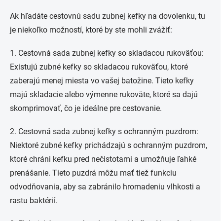
Ak hľadáte cestovnú sadu zubnej kefky na dovolenku, tu
je niekoľko možností, ktoré by ste mohli zvážiť:
1. Cestovná sada zubnej kefky so skladacou rukoväťou:
Existujú zubné kefky so skladacou rukoväťou, ktoré
zaberajú menej miesta vo vašej batožine. Tieto kefky
majú skladacie alebo výmenne rukoväte, ktoré sa dajú
skomprimovať, čo je ideálne pre cestovanie.
2. Cestovná sada zubnej kefky s ochranným puzdrom:
Niektoré zubné kefky prichádzajú s ochranným puzdrom,
ktoré chráni kefku pred nečistotami a umožňuje ľahké
prenášanie. Tieto puzdrá môžu mať tiež funkciu
odvodňovania, aby sa zabránilo hromadeniu vlhkosti a
rastu baktérií.