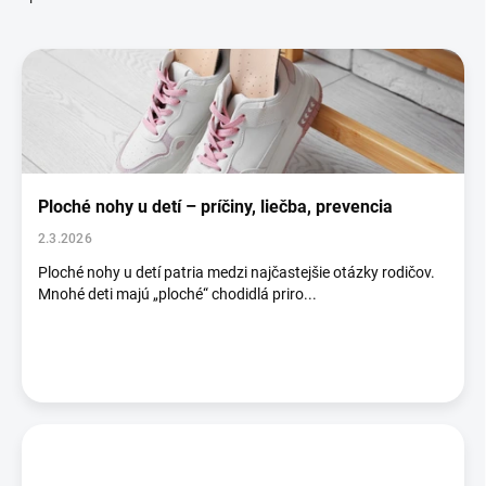
V
ý
p
i
s
č
l
á
Ploché nohy u detí – príčiny, liečba, prevencia
n
2.3.2026
k
o
Ploché nohy u detí patria medzi najčastejšie otázky rodičov.
Mnohé deti majú „ploché“ chodidlá priro...
v