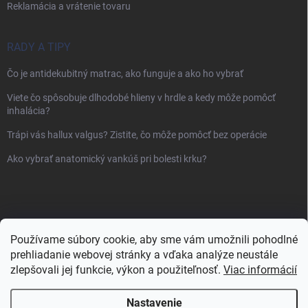
Reklamácia a vrátenie tovaru
RADY A TIPY
Čo je antidekubitný matrac, ako funguje a ako ho vybrať
Viete čo spôsobuje dlhodobé hlieny v hrdle a kedy môže pomôcť
inhalácia?
Trápi vás hallux valgus? Zistite, čo môže pomôcť bez operácie
Ako vybrať anatomický vankúš pri bolesti krku?
Používame súbory cookie, aby sme vám umožnili pohodlné
prehliadanie webovej stránky a vďaka analýze neustále
zlepšovali jej funkcie, výkon a použiteľnosť.
Viac informácií
Nastavenie