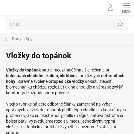
Prejsť
na
obsah
Hľadať
Rady a tipy
Vložky do topánok
Vložky do topánok
patria medzi najúčinnejšie riešenia pri
bolestiach chodidiel, kolien, chrbtice
a pri rôznych
deformitách
nohy
. Správne zvolené
ortopedické vložky
dokážu zlepšiť
biomechaniku chôdze, rozložiť tlak na chodidlo a výrazne zvýšiť
komfort pri každodennom pohybe.
V tejto rubrike nájdete odborné články zamerané na výber
správnych vložiek do topánok podľa typu chodidla a konkrétnych
problémov, ako sú ploché nohy, hallux valgus, pätová ostroha či
bolesť päty. Vysvetľujeme rozdiely medzi jednotlivými typmi
vložiek, ich funkciu a praktické využitie v bežnom živote aj pri
športe.