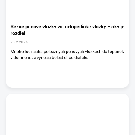
Bežné penové vložky vs. ortopedické vložky – aký je
rozdiel
23.2.2026
Mnoho ľudí siaha po bežných penových vložkách do topánok
v domnení, že vyriešia bolesť chodidiel ale...