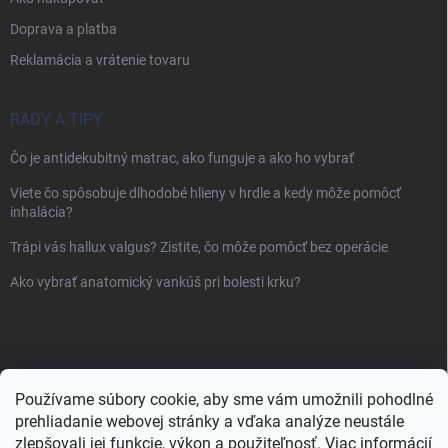
Doprava a platba
Reklamácia a vrátenie tovaru
RADY A TIPY
Čo je antidekubitný matrac, ako funguje a ako ho vybrať
Viete čo spôsobuje dlhodobé hlieny v hrdle a kedy môže pomôcť
inhalácia?
Trápi vás hallux valgus? Zistite, čo môže pomôcť bez operácie
Ako vybrať anatomický vankúš pri bolesti krku?
Používame súbory cookie, aby sme vám umožnili pohodlné
prehliadanie webovej stránky a vďaka analýze neustále
zlepšovali jej funkcie, výkon a použiteľnosť.
Viac informácií