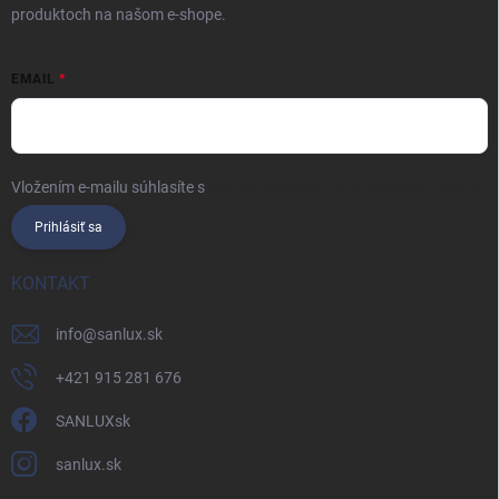
produktoch na našom e-shope.
EMAIL
Vložením e-mailu súhlasíte s
podmienkami ochrany osobných údajov
Prihlásiť sa
KONTAKT
info
@
sanlux.sk
+421 915 281 676
SANLUXsk
sanlux.sk