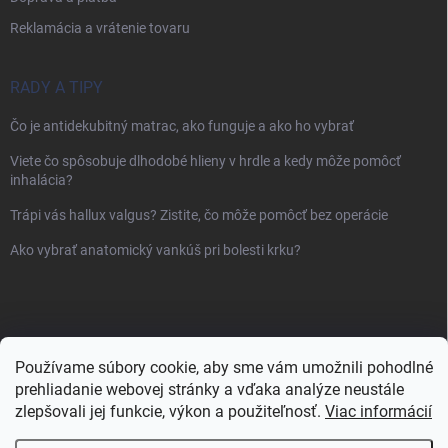
Reklamácia a vrátenie tovaru
RADY A TIPY
Čo je antidekubitný matrac, ako funguje a ako ho vybrať
Viete čo spôsobuje dlhodobé hlieny v hrdle a kedy môže pomôcť
inhalácia?
Trápi vás hallux valgus? Zistite, čo môže pomôcť bez operácie
Ako vybrať anatomický vankúš pri bolesti krku?
Používame súbory cookie, aby sme vám umožnili pohodlné
prehliadanie webovej stránky a vďaka analýze neustále
zlepšovali jej funkcie, výkon a použiteľnosť.
Viac informácií