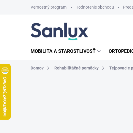
Prejsť
Vernostný program
Hodnotenie obchodu
Pred
na
obsah
MOBILITA A STAROSTLIVOSŤ
ORTOPEDI
Domov
Rehabilitáčné pomôcky
Tejpovacie 