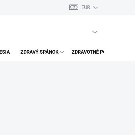
EUR
úkromia
Kontakty
PRÁZDNY KOŠÍK
NÁKUPNÝ
KOŠÍK
ESIA
ZDRAVÝ SPÁNOK
ZDRAVOTNÉ POTREBY