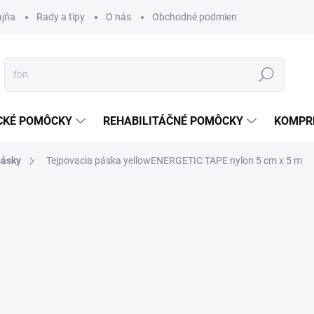
ajňa
Rady a tipy
O nás
Obchodné podmienky
Ochrana s
Hľadať
CKÉ POMÔCKY
REHABILITÁČNÉ POMÔCKY
KOMPR
pásky
Tejpovacia páska yellowENERGETIC TAPE nylon 5 cm x 5 m