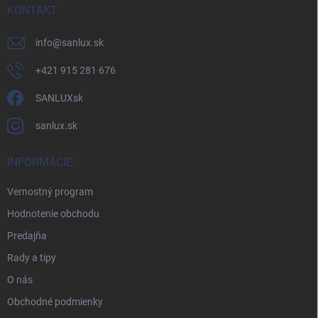
KONTAKT
info
@
sanlux.sk
+421 915 281 676
SANLUXsk
sanlux.sk
INFORMÁCIE
Vernostný program
Hodnotenie obchodu
Predajňa
Rady a tipy
O nás
Obchodné podmienky