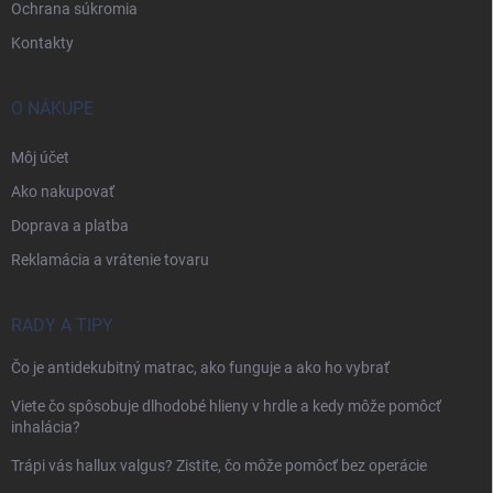
Ochrana súkromia
Kontakty
O NÁKUPE
Môj účet
Ako nakupovať
Doprava a platba
Reklamácia a vrátenie tovaru
RADY A TIPY
Čo je antidekubitný matrac, ako funguje a ako ho vybrať
Viete čo spôsobuje dlhodobé hlieny v hrdle a kedy môže pomôcť
inhalácia?
Trápi vás hallux valgus? Zistite, čo môže pomôcť bez operácie