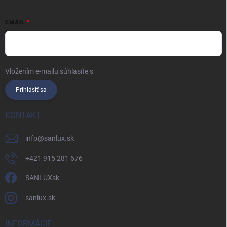
EMAIL
Vložením e-mailu súhlasíte s
podmienkami ochrany osobných údajov
Prihlásiť sa
KONTAKT
info
@
sanlux.sk
+421 915 281 676
SANLUXsk
sanlux.sk
INFORMÁCIE