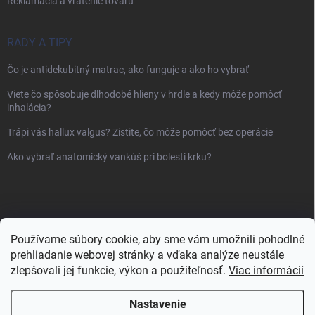
Reklamácia a vrátenie tovaru
RADY A TIPY
Čo je antidekubitný matrac, ako funguje a ako ho vybrať
Viete čo spôsobuje dlhodobé hlieny v hrdle a kedy môže pomôcť
inhalácia?
Trápi vás hallux valgus? Zistite, čo môže pomôcť bez operácie
Ako vybrať anatomický vankúš pri bolesti krku?
Používame súbory cookie, aby sme vám umožnili pohodlné
prehliadanie webovej stránky a vďaka analýze neustále
zlepšovali jej funkcie, výkon a použiteľnosť.
Viac informácií
Nastavenie