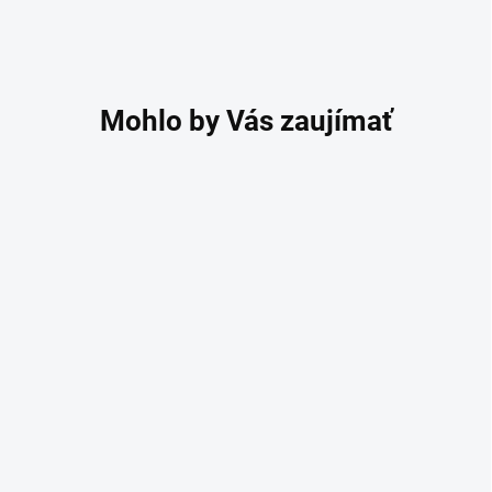
Posilňovacia guma na
cvičenie fialová 45 - 54