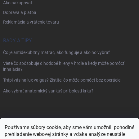
Ako nakupovať
Doprava a platba
Reklamácia a vrátenie tovaru
RADY A TIPY
Čo je antidekubitný matrac, ako funguje a ako ho vybrať
Viete čo spôsobuje dlhodobé hlieny v hrdle a kedy môže pomôcť
inhalácia?
Trápi vás hallux valgus? Zistite, čo môže pomôcť bez operácie
Ako vybrať anatomický vankúš pri bolesti krku?
Používame súbory cookie, aby sme vám umožnili pohodlné
prehliadanie webovej stránky a vďaka analýze neustále