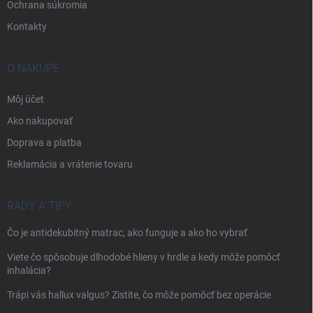
Ochrana súkromia
Kontakty
O NÁKUPE
Môj účet
Ako nakupovať
Doprava a platba
Reklamácia a vrátenie tovaru
RADY A TIPY
Čo je antidekubitný matrac, ako funguje a ako ho vybrať
Viete čo spôsobuje dlhodobé hlieny v hrdle a kedy môže pomôcť
inhalácia?
Trápi vás hallux valgus? Zistite, čo môže pomôcť bez operácie