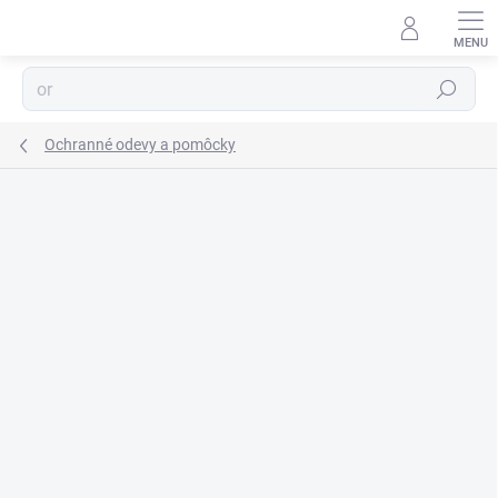
Prejsť
na
obsah
Hľadať
Ochranné odevy a pomôcky