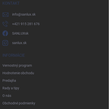
KONTAKT
info
@
sanlux.sk
+421 915 281 676
SANLUXsk
sanlux.sk
INFORMÁCIE
Vernostný program
Hodnotenie obchodu
Predajňa
Rady a tipy
O nás
Obchodné podmienky