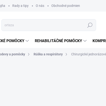
ajňa
Rady a tipy
O nás
Obchodné podmienky
Ochrana s
Hľadať
CKÉ POMÔCKY
REHABILITÁČNÉ POMÔCKY
KOMPR
odevy a pomôcky
Rúška a respirátory
Chirurgické jednorázov