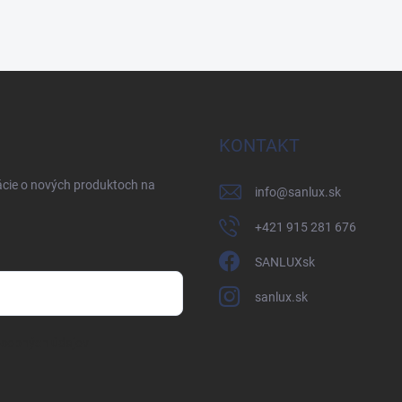
KONTAKT
ácie o nových produktoch na
info
@
sanlux.sk
+421 915 281 676
SANLUXsk
sanlux.sk
osobných údajov