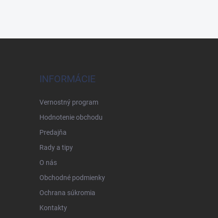
INFORMÁCIE
Vernostný program
Hodnotenie obchodu
Predajňa
Rady a tipy
O nás
Obchodné podmienky
Ochrana súkromia
Kontakty