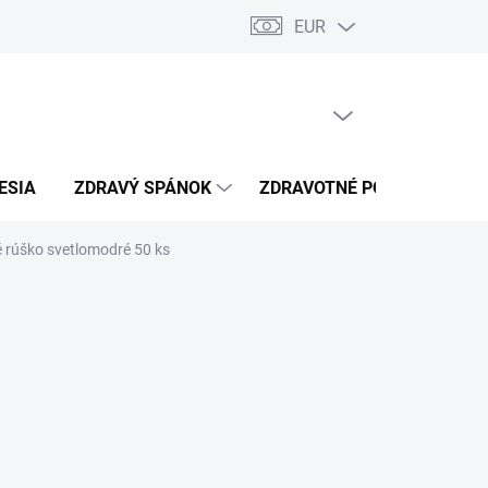
EUR
úkromia
Kontakty
PRÁZDNY KOŠÍK
NÁKUPNÝ
KOŠÍK
ESIA
ZDRAVÝ SPÁNOK
ZDRAVOTNÉ POTREBY
é rúško svetlomodré 50 ks