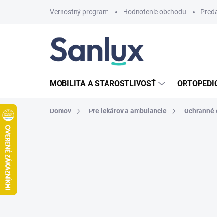
Prejsť
Vernostný program
Hodnotenie obchodu
Pred
na
obsah
MOBILITA A STAROSTLIVOSŤ
ORTOPEDI
Domov
Pre lekárov a ambulancie
Ochranné 