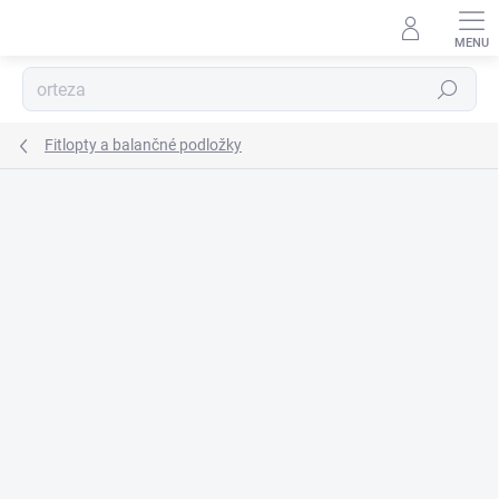
Prejsť
na
obsah
Hľadať
Fitlopty a balančné podložky