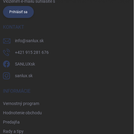
Vložením e-mailu súhlasíte s
podmienkami ochrany osobných údajov
Prihlásiť sa
KONTAKT
info
@
sanlux.sk
+421 915 281 676
SANLUXsk
sanlux.sk
INFORMÁCIE
Vernostný program
Hodnotenie obchodu
Predajňa
Rady a tipy