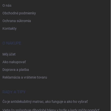
O nás
Obchodné podmienky
Ochrana súkromia
Kontakty
O NÁKUPE
Môj účet
Ako nakupovať
Doprava a platba
Reklamácia a vrátenie tovaru
RADY A TIPY
Čo je antidekubitný matrac, ako funguje a ako ho vybrať
Viete čo spôsobuje dlhodobé hlieny v hrdle a kedy môže pomôcť